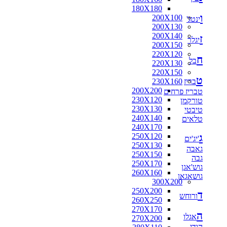
180X180
ו
200X100
ינטג'
200X130
200X140
ז
יגלר
200X150
220X120
ח
בל
220X130
220X150
ט
בריז
230X160
200X200
טבריז פרחים
230X120
טורקמן
230X130
טיבטי
240X140
טלאים
240X170
ג
250X120
'יג'ים
250X130
גאבה
250X150
גבה
250X170
גוש'אגן
260X160
גושאגאן
300X200
250X200
ד
ורוחש
260X250
270X170
ה
אגלו
270X200
הודי