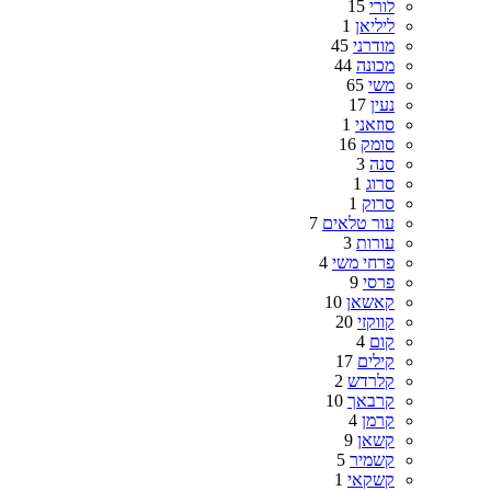
לורי
15
ליליאן
1
מודרני
45
מכונה
44
משי
65
נעין
17
סוזאני
1
סומק
16
סנה
3
סרוג
1
סרוק
1
עור טלאים
7
עורות
3
פרחי משי
4
פרסי
9
קאשאן
10
קווקזי
20
קום
4
קילים
17
קלרדש
2
קרבאך
10
קרמן
4
קשאן
9
קשמיר
5
קשקאי
1