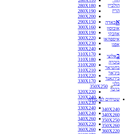
280X110
הולביין
280X180
הריז
280X190
280X200
א
290X150
באדה
300X160
אובוסון
300X190
אוזבקי
300X220
איספהאן
300X230
אפגן
300X240
310X170
ב
אלוצי
310X180
בוכרה
310X200
בחטיאר
310X210
ביג'אר
310X220
בירגאנד
330X170
בלגי
350X250
ברבר
320X220
320X240
שטיחים לפי מידה
330X230
330X240
340X240
340X240
340X260
340X260
350X250
360X220
350X260
360X260
360X220