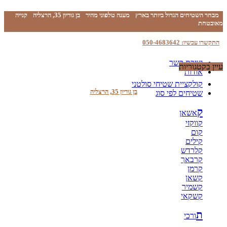
מבחר השטיחים הגדול ביותר בארץ
מענה טלפוני מהיר
בן גוריון 35, הרצליה
קנייה
מאובטחת
התקשרו עכשיו: 050-4683642
יצירת קשר
עיין בקטגוריות
אודות
קולקציית שטיחי סולטני
בן גוריון 35, הרצליה
שטיחים לפי סוג
ק
אשאן
קווקזי
קום
קילים
קלרדש
קרבאך
קרמן
קשאן
קשמיר
קשקאי
ת
ורכי