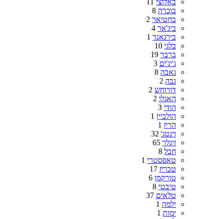
באלוצי
11
בוכרה
8
בחטיאר
2
ביג'אר
4
בירגאנד
1
בלגי
10
ברבר
19
ג'יג'ים
3
גאבה
8
גבה
2
דורוחש
2
האגלו
2
הודי
3
הולביין
1
הריז
1
וינטג'
32
זיגלר
65
חבל
8
טאפסטרי
1
טבריז
17
טורקמן
6
טיבטי
8
טלאים
37
ילמה
1
ימות
1