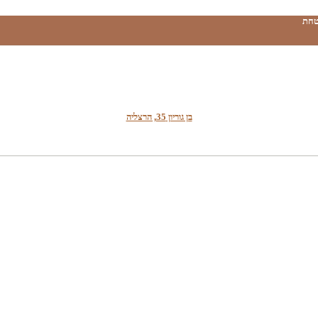
טחת
בן גוריון 35, הרצליה