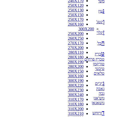
240X170
משי
250X120
נ
250X130
עין
250X150
250X170
ו
ינטג'
260X160
300X200
ז
יגלר
250X200
260X250
ח
270X170
בל
270X200
280X110
ט
בריז
280X180
טבריז פרחים
280X190
טורקמן
280X200
טיבטי
290X150
טלאים
300X160
300X190
ג
'יג'ים
300X220
גאבה
300X230
גבה
300X240
גוש'אגן
310X170
גושאגאן
310X180
310X200
ד
ורוחש
310X210