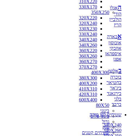
310X220
ה
330X170
אגלו
350X250
הודי
320X220
הולביין
320X240
הריז
330X230
330X240
א
באדה
340X240
אובוסון
340X260
אוזבקי
360X220
איספהאן
360X260
אפגן
360X270
370X270
ב
אלוצי
400X300
בוכרה
380X300
בחטיאר
400X200
ביג'אר
410X310
בירגאנד
420X310
בלגי
600X400
ברבר
80X50
בינוני
שטיחים לפי מידה
בינוני פלוס
גדול
340X240
ענק
340X260
שטיחים קטנים
350X250