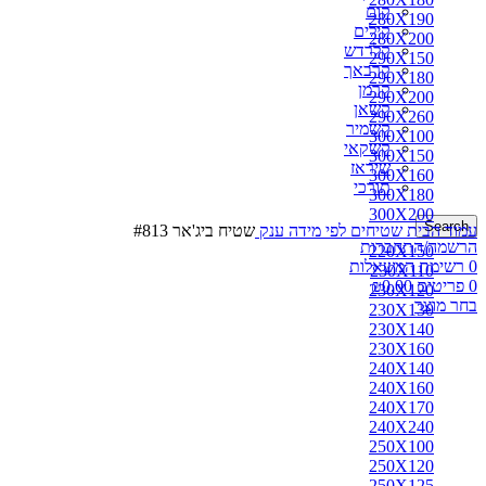
קום
280X190
קילים
280X200
קלרדש
290X150
קרבאך
290X180
קרמן
290X200
קשאן
290X260
קשמיר
300X100
קשקאי
300X150
שיראז
300X160
תורכי
300X180
300X200
Search
עמוד הבית
שטיחים לפי מידה
ענק
שטיח ביג'אר #813
הרשמה/התחברות
220X150
0
רשימת המשאלות
230X110
0
פריטים
0.00
₪
230X120
בחר מוצר
230X130
230X140
230X160
240X140
240X160
240X170
240X240
250X100
250X120
250X125