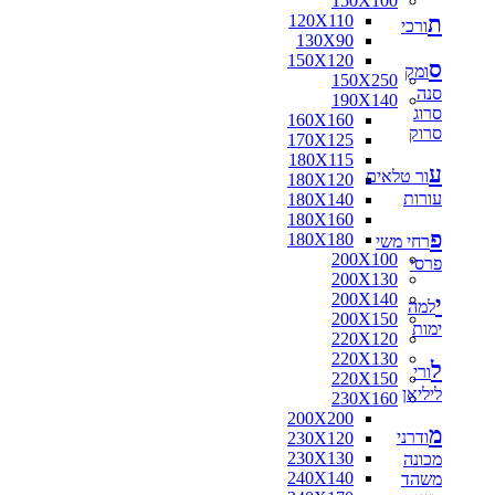
150X100
ת
120X110
ורכי
130X90
150X120
ס
ומק
150X250
סנה
190X140
סרוג
160X160
סרוק
170X125
180X115
ע
ור טלאים
180X120
עורות
180X140
180X160
פ
180X180
רחי משי
200X100
פרסי
200X130
200X140
י
למה
200X150
ימות
220X120
220X130
ל
ורי
220X150
ליליאן
230X160
200X200
מ
ודרני
230X120
230X130
מכונה
240X140
משהד