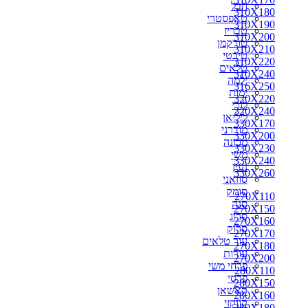
חבל
310X180
טאפסטרי
310X190
טבריז
310X200
טורקמן
310X210
טיבטי
310X220
טלאים
310X240
ילמה
316X250
ימות
320X220
לורי
320X240
ליליאן
330X170
מודרני
330X200
מכונה
330X230
משי
330X240
נעין
330X260
סוזאני
סומק
270X110
סנה
270X150
סרוג
270X160
סרוק
270X170
עור טלאים
270X180
עורות
270X200
פרחי משי
280X110
פרסי
280X150
קאשאן
280X160
קווקזי
280X180