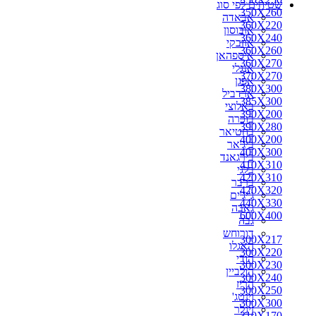
שטיחים לפי סוג
350X260
אבאדה
360X220
אובוסון
360X240
אוזבקי
360X260
איספהאן
360X270
אנגלי
370X270
אפגן
380X300
ארדביל
385X300
באלוצי
390X200
בוכרה
390X280
בחטיאר
400X200
ביג'אר
400X300
בירגאנד
410X310
בלגי
420X310
ברבר
420X320
ג'יג'ים
440X330
גאבה
600X400
גבה
דורוחש
300X217
האגלו
300X220
הודי
300X230
הולביין
300X240
הריז
300X250
וינטג'
300X300
זיגלר
310X170