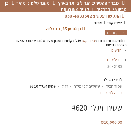
מבחר השטיחים הגדול ביותר בארץ
מענה טלפוני מהיר
בן
גוריון 35, הרצליה
קנייה מאובטחת
התקשרו עכשיו: 050-4683642
יצירת קשר
אודות
בן גוריון 35, הרצליה
עיין בקטגוריות
חנות
עבודות נבחרות
יצירת קשר
עגלת קניות
החשבון שלי
תשלום
רשימת משאלות
הצהרת נגישות
חדשים
פופלאריים
304X193
לחץ להגדלה
עמוד הבית
שטיחים לפי מידה
גדול
שטיח זיגלר #620
חזרה למוצרים
שטיח זיגלר #620
₪
10,000.00