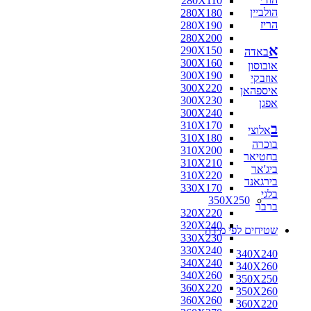
280X110
הולביין
280X180
הריז
280X190
280X200
א
290X150
באדה
300X160
אובוסון
300X190
אוזבקי
300X220
איספהאן
300X230
אפגן
300X240
310X170
ב
אלוצי
310X180
בוכרה
310X200
בחטיאר
310X210
ביג'אר
310X220
בירגאנד
330X170
בלגי
350X250
ברבר
320X220
320X240
שטיחים לפי מידה
330X230
330X240
340X240
340X240
340X260
340X260
350X250
360X220
350X260
360X260
360X220