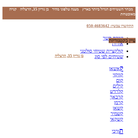
מבחר השטיחים הגדול ביותר בארץ
מענה טלפוני מהיר
בן גוריון 35, הרצליה
קנייה
מאובטחת
התקשרו עכשיו: 050-4683642
יצירת קשר
עיין בקטגוריות
אודות
קולקציית שטיחי סולטני
בן גוריון 35, הרצליה
שטיחים לפי סוג
ק
אשאן
קווקזי
קום
קילים
קלרדש
קרבאך
קרמן
קשאן
קשמיר
קשקאי
ת
ורכי