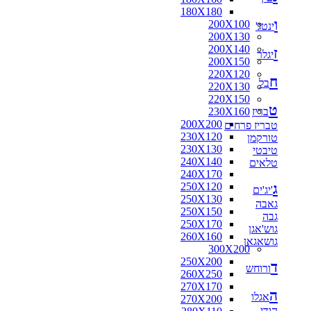
180X180
ו
200X100
ינטג'
200X130
200X140
ז
יגלר
200X150
220X120
ח
בל
220X130
220X150
ט
בריז
230X160
200X200
טבריז פרחים
230X120
טורקמן
230X130
טיבטי
240X140
טלאים
240X170
ג
250X120
'יג'ים
250X130
גאבה
250X150
גבה
250X170
גוש'אגן
260X160
גושאגאן
300X200
250X200
ד
ורוחש
260X250
270X170
ה
אגלו
270X200
הודי