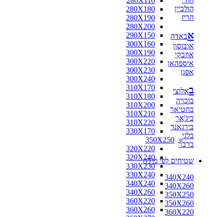
280X110
הולביין
280X180
הריז
280X190
280X200
א
290X150
באדה
300X160
אובוסון
300X190
אוזבקי
300X220
איספהאן
300X230
אפגן
300X240
310X170
ב
אלוצי
310X180
בוכרה
310X200
בחטיאר
310X210
ביג'אר
310X220
בירגאנד
330X170
בלגי
350X250
ברבר
320X220
320X240
שטיחים לפי מידה
330X230
330X240
340X240
340X240
340X260
340X260
350X250
360X220
350X260
360X260
360X220