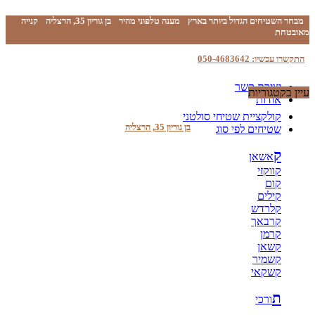
מבחר השטיחים הגדול ביותר בארץ
מענה טלפוני מהיר
בן גוריון 35, הרצליה
קנייה
מאובטחת
התקשרו עכשיו: 050-4683642
יצירת קשר
עיין בקטגוריות
אודות
קולקציית שטיחי סולטני
בן גוריון 35, הרצליה
שטיחים לפי סוג
ק
אשאן
קווקזי
קום
קילים
קלרדש
קרבאך
קרמן
קשאן
קשמיר
קשקאי
ת
ורכי