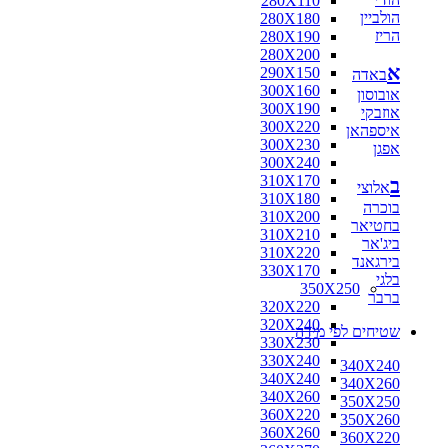
280X110
הולביין
280X180
הריז
280X190
280X200
א
290X150
באדה
300X160
אובוסון
300X190
אוזבקי
300X220
איספהאן
300X230
אפגן
300X240
310X170
ב
אלוצי
310X180
בוכרה
310X200
בחטיאר
310X210
ביג'אר
310X220
בירגאנד
330X170
בלגי
350X250
ברבר
320X220
320X240
שטיחים לפי מידה
330X230
330X240
340X240
340X240
340X260
340X260
350X250
360X220
350X260
360X260
360X220