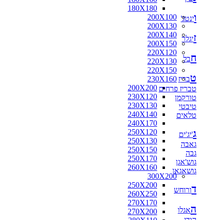
180X180
ו
200X100
ינטג'
200X130
200X140
ז
יגלר
200X150
220X120
ח
בל
220X130
220X150
ט
בריז
230X160
200X200
טבריז פרחים
230X120
טורקמן
230X130
טיבטי
240X140
טלאים
240X170
ג
250X120
'יג'ים
250X130
גאבה
250X150
גבה
250X170
גוש'אגן
260X160
גושאגאן
300X200
250X200
ד
ורוחש
260X250
270X170
ה
אגלו
270X200
הודי