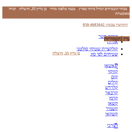
מבחר השטיחים הגדול ביותר בארץ
מענה טלפוני מהיר
בן גוריון 35, הרצליה
קנייה
מאובטחת
התקשרו עכשיו: 050-4683642
יצירת קשר
עיין בקטגוריות
אודות
קולקציית שטיחי סולטני
בן גוריון 35, הרצליה
שטיחים לפי סוג
ק
אשאן
קווקזי
קום
קילים
קלרדש
קרבאך
קרמן
קשאן
קשמיר
קשקאי
ת
ורכי