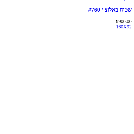
שטיח באלוצ'י #760
₪
900.00
160X92