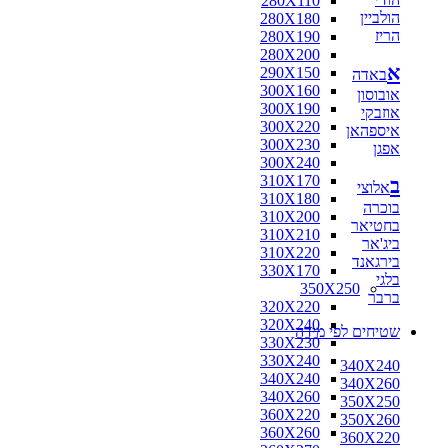
280X110
הולביין
280X180
הריז
280X190
280X200
א
290X150
באדה
300X160
אובוסון
300X190
אוזבקי
300X220
איספהאן
300X230
אפגן
300X240
310X170
ב
אלוצי
310X180
בוכרה
310X200
בחטיאר
310X210
ביג'אר
310X220
בירגאנד
330X170
בלגי
350X250
ברבר
320X220
320X240
שטיחים לפי מידה
330X230
330X240
340X240
340X240
340X260
340X260
350X250
360X220
350X260
360X260
360X220