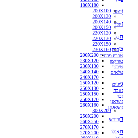
180X180
ו
200X100
ינטג'
200X130
200X140
ז
יגלר
200X150
220X120
ח
בל
220X130
220X150
ט
בריז
230X160
200X200
טבריז פרחים
230X120
טורקמן
230X130
טיבטי
240X140
טלאים
240X170
ג
250X120
'יג'ים
250X130
גאבה
250X150
גבה
250X170
גוש'אגן
260X160
גושאגאן
300X200
250X200
ד
ורוחש
260X250
270X170
ה
אגלו
270X200
הודי