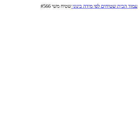
עמוד הבית
שטיחים לפי מידה
בינוני
שטיח משי #566