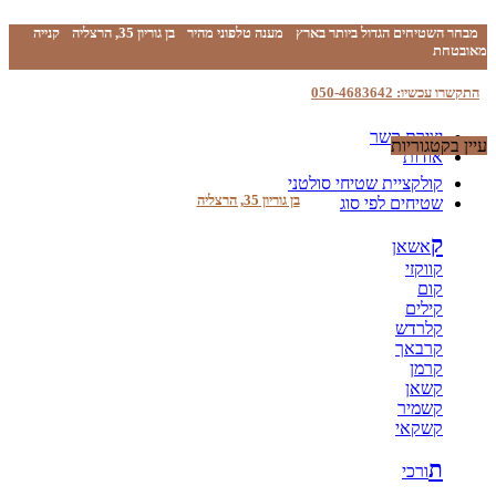
מבחר השטיחים הגדול ביותר בארץ
מענה טלפוני מהיר
בן גוריון 35, הרצליה
קנייה
מאובטחת
התקשרו עכשיו: 050-4683642
יצירת קשר
עיין בקטגוריות
אודות
קולקציית שטיחי סולטני
בן גוריון 35, הרצליה
שטיחים לפי סוג
ק
אשאן
קווקזי
קום
קילים
קלרדש
קרבאך
קרמן
קשאן
קשמיר
קשקאי
ת
ורכי