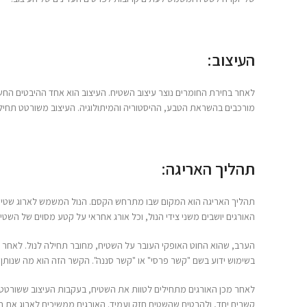
העיצוב:
לאחר בחירת החומרים נוצר עיצוב השטיח. העיצוב הוא אחד ההיבטים החשו
מורכבים בהשראת הטבע, ההיסטוריה והמיתולוגיה. העיצוב משורטט תחילה ע
תהליך האריגה:
תהליך האריגה הוא המקום שבו מתרחש הקסם. הנול המשמש לארוג שטיח פרס
האורגים יושבים משני צידי הנול, וכל אורג אחראי על קטע מסוים של השטיח
הערב, שהוא החוט האופקי העובר על השטיח, מחובר תחילה לנול. לאחר 
בשימוש ידוע בשם "קשר פרסי" או "קשר סננה". הקשר הזה הוא מה שנותן
לאחר מכן האורגים מתחילים לטוות את השטיח, בעקבות העיצוב ששורטטו 
קשרים יחד, ולהבטיח שהשטיח חזק ועמיד. האורגים ממשיכים לארוג את ה