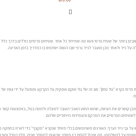
בים ביותר של שטיח פרסי והוא מה שמייחד כל אחד. שטיחים פרסיים כוללים בדרך כלל ע
ל נייר ולאחר מכן מועבר לנייר גרפי שבו הטווה ישתמש בו כמדריך בזמן האריגה.
י נקרא "נול טחון". סוג זה של נול מוקם אופקית על הקרקע ומופעל על ידי צוות של א
.
מכן קושרים את העיוות, שהוא החוט האנכי העובר למעלה ולמטה בנול, באמצעות קשר מ
 לשטיחים הפרסיים את המרקם והעמידות הייחודיים שלהם.
על גבי נייר הגרף. האורגים משתמשים בכלי מיוחד שנקרא "מקצף" כדי לארוז בחוזקה כ
שטיח עד להשלמתו, מה שיכול לקחת בין מספר שבועות למספר שנים, תלוי בגודל ומורכב