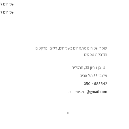
שטיחים לפ
שטיחים לפ
סומך שטיחים מתמחים בשטיחים, דקים, פרקטים
והדבקת טפטים
בן גוריון 35, הרצליה
אלנבי 33 תל אביב
050-4683642
soumekh.il@gmail.com