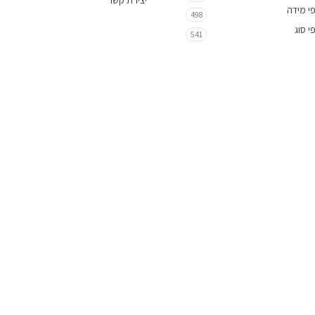
יצירת קשר
י מידה
498
י סוג
541