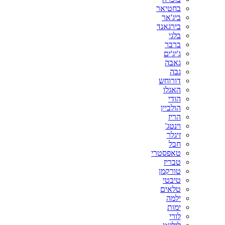
בחטיאר
ביג'אר
בירגאנד
בלגי
ברבר
ג'יג'ים
גאבה
גבה
דורוחש
האגלו
הודי
הולביין
הריז
וינטג'
זיגלר
חבל
טאפסטרי
טבריז
טורקמן
טיבטי
טלאים
ילמה
ימות
לורי