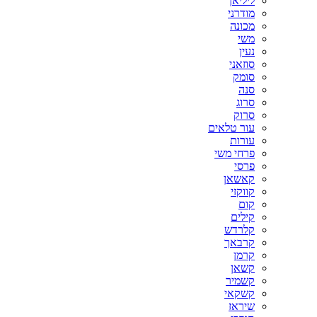
ליליאן
מודרני
מכונה
משי
נעין
סוזאני
סומק
סנה
סרוג
סרוק
עור טלאים
עורות
פרחי משי
פרסי
קאשאן
קווקזי
קום
קילים
קלרדש
קרבאך
קרמן
קשאן
קשמיר
קשקאי
שיראז