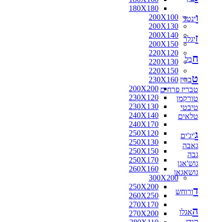
180X180
ו
200X100
ינטג'
200X130
200X140
ז
יגלר
200X150
220X120
ח
בל
220X130
220X150
ט
בריז
230X160
200X200
טבריז פרחים
230X120
טורקמן
230X130
טיבטי
240X140
טלאים
240X170
ג
250X120
'יג'ים
250X130
גאבה
250X150
גבה
250X170
גוש'אגן
260X160
גושאגאן
300X200
250X200
ד
ורוחש
260X250
270X170
ה
אגלו
270X200
הודי