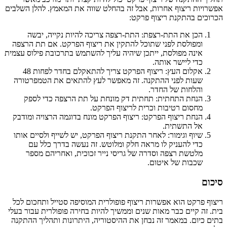
אפשרויות ריצוף אחרות, אבל זה בהחלט שווה את המאמץ. להלן השלבים
הכרוכים בהתקנת ריצוף פרקט:
הכן את התת-רצפת: התת-רצפה צריכה להיות נקייה, יבשה
ומפולסת לפני שתוכל להתקין את ריצוף הפרקט. אם תת הרצפה
אינה מפולסת, ייתכן שיהיה עליך להשתמש בתרכובת פילוס עצמית
כדי ליישר אותה.
אקלום העץ: ריצוף הפרקט צריך להתאקלם בחדר לפחות 48
שעות לפני ההתקנה. זה מאפשר לעץ להתאים את הטמפרטורה
והלחות של החדר.
הנחת התחתית: תחתית דק מונחת על תת הרצפה כדי לספק
מחסום רטיבות וכרית לריצוף הפרקט.
הנחת ריצוף הפרקט: ריצוף הפרקט מונח בדוגמה הרצויה ומודבק
אל התשתית.
שיוף וגימור: לאחר התקנת ריצוף הפרקט, יש לשייף ולסיים אותו
כדי להעניק לו מראה חלק ומלוטש. זה נעשה בדרך כלל עם
מלטשת רצפה וסדרה של גריסי נייר זכוכית, ואחריהם מספר
שכבות של איטום.
סיכום
ריצוף פרקט הוא אפשרות ריצוף פופולרית המוסיפה סטייל ותחכום לכל
בית. זה קיים כבר מאות שנים וממשיך להיות בחירה פופולרית עבור בעלי
בתים כיום. במאמר זה נבחן את ההיסטוריה, היתרונות ותהליך ההתקנה