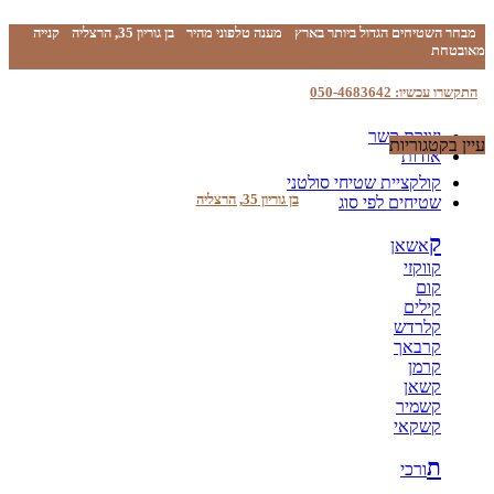
מבחר השטיחים הגדול ביותר בארץ
מענה טלפוני מהיר
בן גוריון 35, הרצליה
קנייה
מאובטחת
התקשרו עכשיו: 050-4683642
יצירת קשר
עיין בקטגוריות
אודות
קולקציית שטיחי סולטני
בן גוריון 35, הרצליה
שטיחים לפי סוג
ק
אשאן
קווקזי
קום
קילים
קלרדש
קרבאך
קרמן
קשאן
קשמיר
קשקאי
ת
ורכי