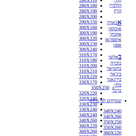
280X110
הולביין
280X180
הריז
280X190
280X200
א
290X150
באדה
300X160
אובוסון
300X190
אוזבקי
300X220
איספהאן
300X230
אפגן
300X240
310X170
ב
אלוצי
310X180
בוכרה
310X200
בחטיאר
310X210
ביג'אר
310X220
בירגאנד
330X170
בלגי
350X250
ברבר
320X220
320X240
שטיחים לפי מידה
330X230
330X240
340X240
340X240
340X260
340X260
350X250
360X220
350X260
360X260
360X220