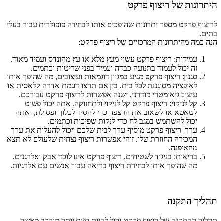
היתרונות של ריצוף פרקט
לריצוף פרקט מספר יתרונות שהופכים אותו לבחירה פופולרית עבור בעלי
בתים.
הנה כמה מהיתרונות המרכזיים של ריצוף פרקט:
עמידות: ריצוף פרקט עשוי מעץ מלא או עץ מהונדס ועמיד מאוד.
זה יכול לעמוד בתנועה כבדה ועמיד בפני שריטות וכתמים.
סגנון: ריצוף פרקט מגיע במגוון דוגמאות ועיצובים, מה שהופך אותו
לאופציה מסוגננת לכל בית. בין אם תרצו דוגמת אדרה קלאסית או
עיצוב גיאומטרי מודרני, ישנה אפשרות לריצוף פרקט עבורכם.
קל לניקוי: ריצוף פרקט קל לניקוי ולתחזוקה. אתה יכול פשוט
לטאטא או לשאוב את הרצפה כדי להסיר לכלוך ופסולת, ואתה
יכול להשתמש במגב לח כדי לנקות שפיכות וכתמים.
ערך: ריצוף פרקט מוסיף ערך לבית שלכם ויכול להעלות את ערך
המכירה החוזרת שלו. זוהי אפשרות ריצוף נצחית שלעולם לא תצא
מהאופנה.
בריאות: בניגוד לשטיחים, ריצוף פרקט אינו לוכד אבק ואלרגנים,
מה שהופך אותו לבחירת ריצוף בריאה עבור אנשים עם אלרגיות.
תהליך התקנה
תהליך ההתקנה של ריצוף פרקט יכול להיות קצת יותר מורכב מאשר