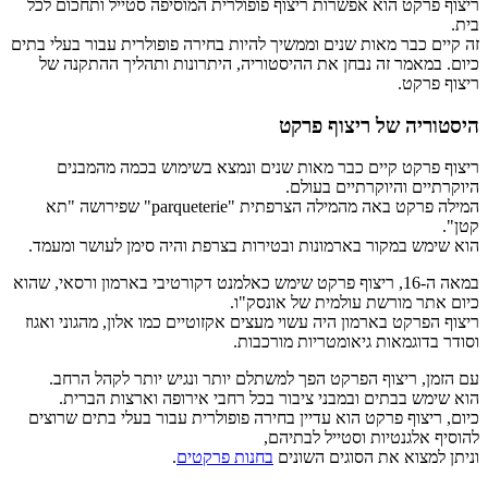
ריצוף פרקט הוא אפשרות ריצוף פופולרית המוסיפה סטייל ותחכום לכל
בית.
זה קיים כבר מאות שנים וממשיך להיות בחירה פופולרית עבור בעלי בתים
כיום. במאמר זה נבחן את ההיסטוריה, היתרונות ותהליך ההתקנה של
ריצוף פרקט.
היסטוריה של ריצוף פרקט
ריצוף פרקט קיים כבר מאות שנים ונמצא בשימוש בכמה מהמבנים
היוקרתיים והיוקרתיים בעולם.
המילה פרקט באה מהמילה הצרפתית "parqueterie" שפירושה "תא
קטן".
הוא שימש במקור בארמונות ובטירות בצרפת והיה סימן לעושר ומעמד.
במאה ה-16, ריצוף פרקט שימש כאלמנט דקורטיבי בארמון ורסאי, שהוא
כיום אתר מורשת עולמית של אונסק"ו.
ריצוף הפרקט בארמון היה עשוי מעצים אקזוטיים כמו אלון, מהגוני ואגוז
וסודר בדוגמאות גיאומטריות מורכבות.
עם הזמן, ריצוף הפרקט הפך למשתלם יותר ונגיש יותר לקהל הרחב.
הוא שימש בבתים ובמבני ציבור בכל רחבי אירופה וארצות הברית.
כיום, ריצוף פרקט הוא עדיין בחירה פופולרית עבור בעלי בתים שרוצים
להוסיף אלגנטיות וסטייל לבתיהם,
וניתן למצוא את הסוגים השונים
בחנות פרקטים
.