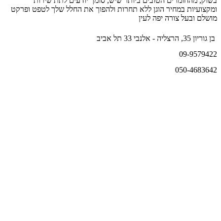
בשוק, מהחומרים הטובים ביותר שיש, סומך יודעים לתת שירות
ומקצועיות במחיר הוגן ללא תחרות ולהפוך את החלל שלך לטפט ופרקט
מושלם ובעל צורה יפה לעין
בן גוריון 35, הרצליה - אלנבי 33 תל אביב
09-9579422
050-4683642