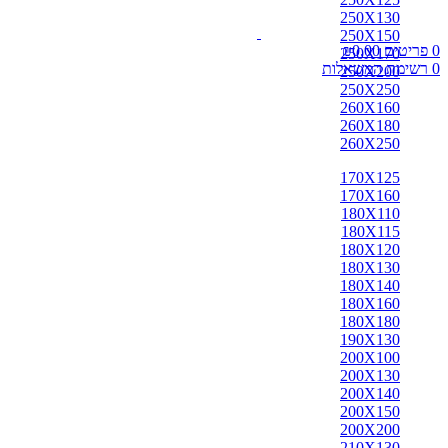
אבאדה
250X130
אובוסון
250X150
אוזבקי
0
פריטים
0.00
₪
250X170
איספהאן
0
רשימת המשאלות
250X200
אנגלי
250X250
אפגן
260X160
ארדביל
260X180
באלוצי
260X250
בוכרה
בחטיאר
170X125
ביג'אר
170X160
בירגאנד
180X110
בלגי
180X115
ברבר
180X120
ג'יג'ים
180X130
גאבה
180X140
גבה
180X160
גוש'אגן
180X180
גושאגאן
190X130
דורוחש
200X100
האגלו
200X130
הודי
200X140
הולביין
200X150
הריז
200X200
וינטג'
210X130