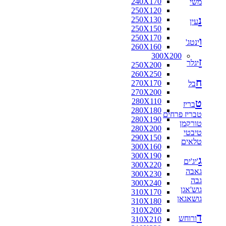
240X170
משי
160X160
250X120
170X120
נ
250X130
170X125
עין
250X150
170X160
250X170
180X110
ו
ינטג'
260X160
180X115
300X200
180X120
ז
יגלר
250X200
180X130
260X250
180X140
ח
270X170
בל
180X160
270X200
180X180
280X110
ט
190X130
בריז
280X180
200X100
טבריז פרחים
280X190
200X130
טורקמן
280X200
200X140
טיבטי
290X150
200X150
טלאים
300X160
200X80
300X190
210X130
ג
'יג'ים
300X220
210X140
גאבה
300X230
210X240
גבה
300X240
216X250
גוש'אגן
310X170
220X100
גושאגאן
310X180
220X110
310X200
220X120
ד
ורוחש
310X210
220X130