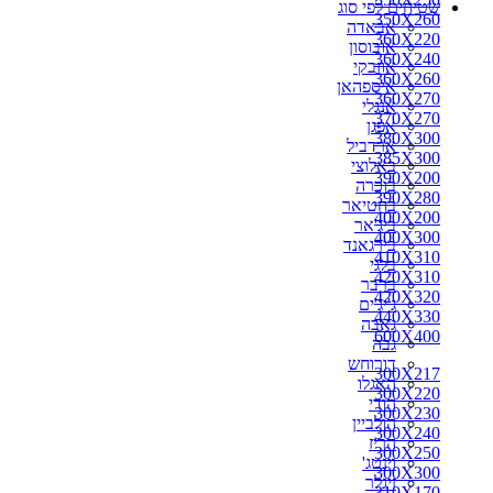
שטיחים לפי סוג
270X150
350X260
אבאדה
270X160
360X220
אובוסון
270X170
360X240
אוזבקי
270X180
360X260
איספהאן
270X200
360X270
אנגלי
280X110
370X270
אפגן
280X150
380X300
ארדביל
280X160
385X300
באלוצי
280X180
390X200
בוכרה
280X190
390X280
בחטיאר
280X200
400X200
ביג'אר
290X150
400X300
בירגאנד
290X180
410X310
בלגי
290X200
420X310
ברבר
290X260
420X320
ג'יג'ים
300X100
440X330
גאבה
300X150
600X400
גבה
300X160
דורוחש
300X180
300X217
האגלו
300X190
300X220
הודי
300X217
300X230
הולביין
300X220
300X240
הריז
300X230
300X250
וינטג'
300X240
300X300
זיגלר
310X170
310X170