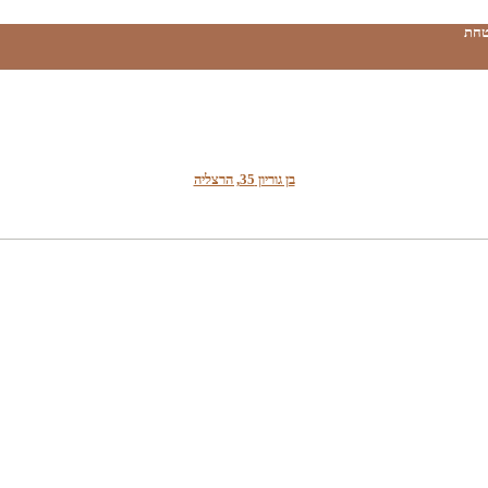
טחת
בן גוריון 35, הרצליה