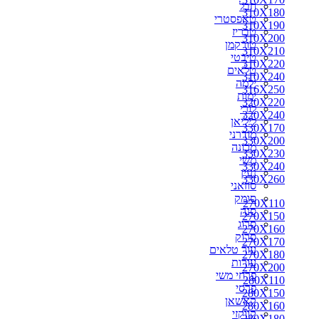
חבל
310X180
310X180
טאפסטרי
310X190
310X190
טבריז
310X200
310X200
טורקמן
310X210
310X210
טיבטי
310X220
310X220
טלאים
330X170
310X240
ילמה
330X200
316X250
ימות
350X250
320X220
לורי
300X250
320X240
ליליאן
310X240
330X170
מודרני
316X250
330X200
מכונה
320X220
330X230
משי
320X240
330X240
נעין
330X230
330X260
סוזאני
330X240
סומק
330X260
270X110
סנה
340X240
270X150
סרוג
340X260
270X160
סרוק
350X260
270X170
עור טלאים
360X220
270X180
עורות
360X240
270X200
פרחי משי
360X260
280X110
פרסי
360X270
280X150
קאשאן
370X270
280X160
קווקזי
400X300
280X180