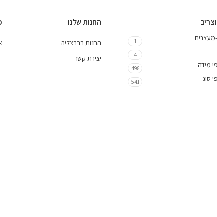
וצרים
החנות שלנו
כ
-מעצבים
1
החנות בהרצליה
אי
4
יצירת קשר
י מידה
498
י סוג
541