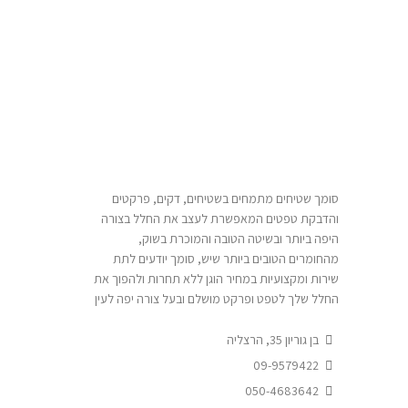
סומך שטיחים מתמחים בשטיחים, דקים, פרקטים
והדבקת טפטים המאפשרת לעצב את החלל בצורה
היפה ביותר ובשיטה הטובה והמוכרת בשוק,
מהחומרים הטובים ביותר שיש, סומך יודעים לתת
שירות ומקצועיות במחיר הוגן ללא תחרות ולהפוך את
החלל שלך לטפט ופרקט מושלם ובעל צורה יפה לעין
בן גוריון 35, הרצליה
09-9579422
050-4683642