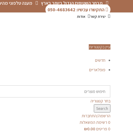
מבחר השטיחים הגדול ביותר בארץ
מענה טלפוני מהיר
התקשרו עכשיו: 050-4683642
יצירת קשר
אודות
עיין בקטגוריות
חדשים
פופלאריים
תפריט
הכל
מוצרים
מוסתרים
P.V.C
אדריכלים-מעצבים
דקים
טפטים
בחר קטגוריה
פרקטים
Search
קולקציית שטיחי
סולטני
הרשמה/התחברות
שטיחים לפי מידה
שטיחים לפי סוג
0
רשימת המשאלות
שטיחים מודרניים
0
פריטים
0.00
₪