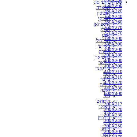
שטיחים לפי סוג
270X150
350X260
אבאדה
270X160
360X220
אובוסון
270X170
360X240
אוזבקי
270X180
360X260
איספהאן
270X200
360X270
אנגלי
280X110
370X270
אפגן
280X150
380X300
ארדביל
280X160
385X300
באלוצי
280X180
390X200
בוכרה
280X190
390X280
בחטיאר
280X200
400X200
ביג'אר
290X150
400X300
בירגאנד
290X180
410X310
בלגי
290X200
420X310
ברבר
290X260
420X320
ג'יג'ים
300X100
440X330
גאבה
300X150
600X400
גבה
300X160
דורוחש
300X180
300X217
האגלו
300X190
300X220
הודי
300X217
300X230
הולביין
300X220
300X240
הריז
300X230
300X250
וינטג'
300X240
300X300
זיגלר
310X170
310X170