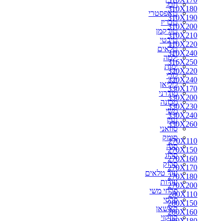
חבל
310X180
310X180
טאפסטרי
310X190
310X190
טבריז
310X200
310X200
טורקמן
310X210
310X210
טיבטי
310X220
310X220
טלאים
330X170
310X240
ילמה
330X200
316X250
ימות
350X250
320X220
לורי
300X250
320X240
ליליאן
310X240
330X170
מודרני
316X250
330X200
מכונה
320X220
330X230
משי
320X240
330X240
נעין
330X230
330X260
סוזאני
330X240
סומק
330X260
270X110
סנה
340X240
270X150
סרוג
340X260
270X160
סרוק
350X260
270X170
עור טלאים
360X220
270X180
עורות
360X240
270X200
פרחי משי
360X260
280X110
פרסי
360X270
280X150
קאשאן
370X270
280X160
קווקזי
400X300
280X180