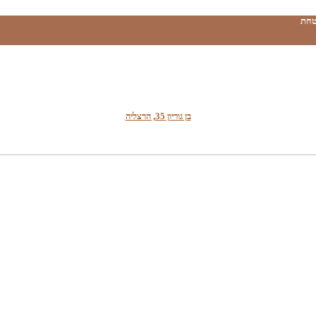
טחת
בן גוריון 35, הרצליה