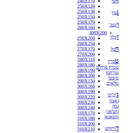
240X170
משי
160X160
250X120
170X120
נ
250X130
170X125
עין
250X150
170X160
250X170
180X110
ו
ינטג'
260X160
180X115
300X200
180X120
ז
יגלר
250X200
180X130
260X250
180X140
ח
270X170
בל
180X160
270X200
180X180
280X110
ט
190X130
בריז
280X180
200X100
טבריז פרחים
280X190
200X130
טורקמן
280X200
200X140
טיבטי
290X150
200X150
טלאים
300X160
200X80
300X190
210X130
ג
'יג'ים
300X220
210X140
גאבה
300X230
210X240
גבה
300X240
216X250
גוש'אגן
310X170
220X100
גושאגאן
310X180
220X110
310X200
220X120
ד
ורוחש
310X210
220X130