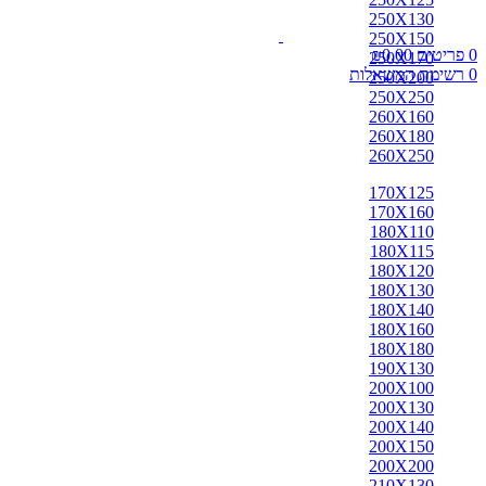
אבאדה
250X130
אובוסון
250X150
אוזבקי
0
פריטים
0.00
₪
250X170
איספהאן
0
רשימת המשאלות
250X200
אנגלי
250X250
אפגן
260X160
ארדביל
260X180
באלוצי
260X250
בוכרה
בחטיאר
170X125
ביג'אר
170X160
בירגאנד
180X110
בלגי
180X115
ברבר
180X120
ג'יג'ים
180X130
גאבה
180X140
גבה
180X160
גוש'אגן
180X180
גושאגאן
190X130
דורוחש
200X100
האגלו
200X130
הודי
200X140
הולביין
200X150
הריז
200X200
וינטג'
210X130