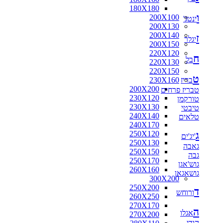
180X180
ו
200X100
ינטג'
200X130
200X140
ז
יגלר
200X150
220X120
ח
בל
220X130
220X150
ט
בריז
230X160
200X200
טבריז פרחים
230X120
טורקמן
230X130
טיבטי
240X140
טלאים
240X170
ג
250X120
'יג'ים
250X130
גאבה
250X150
גבה
250X170
גוש'אגן
260X160
גושאגאן
300X200
250X200
ד
ורוחש
260X250
270X170
ה
אגלו
270X200
הודי