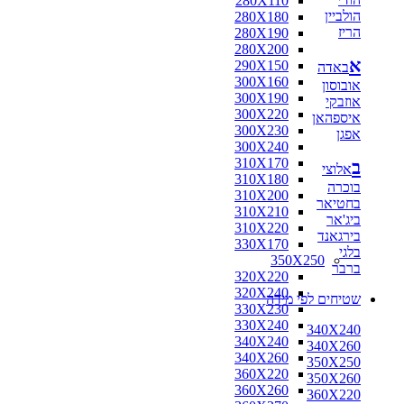
280X110
הולביין
280X180
הריז
280X190
280X200
א
290X150
באדה
300X160
אובוסון
300X190
אוזבקי
300X220
איספהאן
300X230
אפגן
300X240
310X170
ב
אלוצי
310X180
בוכרה
310X200
בחטיאר
310X210
ביג'אר
310X220
בירגאנד
330X170
בלגי
350X250
ברבר
320X220
320X240
שטיחים לפי מידה
330X230
330X240
340X240
340X240
340X260
340X260
350X250
360X220
350X260
360X260
360X220