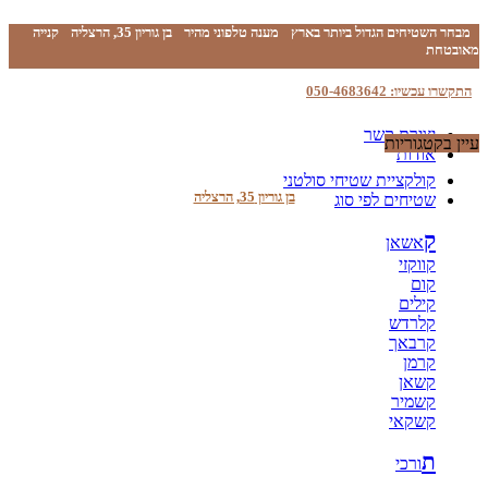
מבחר השטיחים הגדול ביותר בארץ
מענה טלפוני מהיר
בן גוריון 35, הרצליה
קנייה
מאובטחת
התקשרו עכשיו: 050-4683642
יצירת קשר
עיין בקטגוריות
אודות
קולקציית שטיחי סולטני
בן גוריון 35, הרצליה
שטיחים לפי סוג
ק
אשאן
קווקזי
קום
קילים
קלרדש
קרבאך
קרמן
קשאן
קשמיר
קשקאי
ת
ורכי