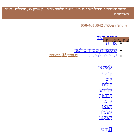
מבחר השטיחים הגדול ביותר בארץ
מענה טלפוני מהיר
בן גוריון 35, הרצליה
קנייה
מאובטחת
התקשרו עכשיו: 050-4683642
יצירת קשר
עיין בקטגוריות
אודות
קולקציית שטיחי סולטני
בן גוריון 35, הרצליה
שטיחים לפי סוג
ק
אשאן
קווקזי
קום
קילים
קלרדש
קרבאך
קרמן
קשאן
קשמיר
קשקאי
ת
ורכי