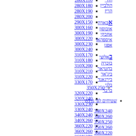
280X110
הולביין
280X180
הריז
280X190
280X200
א
290X150
באדה
300X160
אובוסון
300X190
אוזבקי
300X220
איספהאן
300X230
אפגן
300X240
310X170
ב
אלוצי
310X180
בוכרה
310X200
בחטיאר
310X210
ביג'אר
310X220
בירגאנד
330X170
בלגי
350X250
ברבר
320X220
320X240
שטיחים לפי מידה
330X230
330X240
340X240
340X240
340X260
340X260
350X250
360X220
350X260
360X260
360X220