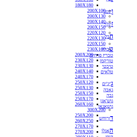
180X180
ו
200X100
ינטג'
200X130
200X140
ז
יגלר
200X150
220X120
ח
בל
220X130
220X150
ט
בריז
230X160
200X200
טבריז פרחים
230X120
טורקמן
230X130
טיבטי
240X140
טלאים
240X170
ג
250X120
'יג'ים
250X130
גאבה
250X150
גבה
250X170
גוש'אגן
260X160
גושאגאן
300X200
250X200
ד
ורוחש
260X250
270X170
ה
אגלו
270X200
הודי