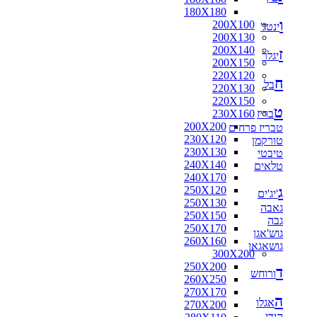
180X180
ו
200X100
ינטג'
200X130
200X140
ז
יגלר
200X150
220X120
ח
בל
220X130
220X150
ט
בריז
230X160
200X200
טבריז פרחים
230X120
טורקמן
230X130
טיבטי
240X140
טלאים
240X170
ג
250X120
'יג'ים
250X130
גאבה
250X150
גבה
250X170
גוש'אגן
260X160
גושאגאן
300X200
250X200
ד
ורוחש
260X250
270X170
ה
אגלו
270X200
הודי