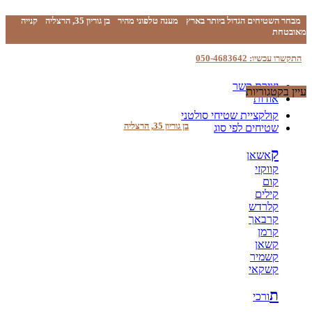
מבחר השטיחים הגדול ביותר בארץ
מענה טלפוני מהיר
בן גוריון 35, הרצליה
קנייה
מאובטחת
התקשרו עכשיו: 050-4683642
יצירת קשר
עיין בקטגוריות
אודות
קולקציית שטיחי סולטני
בן גוריון 35, הרצליה
שטיחים לפי סוג
ק
אשאן
קווקזי
קום
קילים
קלרדש
קרבאך
קרמן
קשאן
קשמיר
קשקאי
ת
ורכי