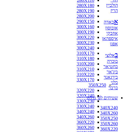
280X110
הולביין
280X180
הריז
280X190
280X200
א
290X150
באדה
300X160
אובוסון
300X190
אוזבקי
300X220
איספהאן
300X230
אפגן
300X240
310X170
ב
אלוצי
310X180
בוכרה
310X200
בחטיאר
310X210
ביג'אר
310X220
בירגאנד
330X170
בלגי
350X250
ברבר
320X220
320X240
שטיחים לפי מידה
330X230
330X240
340X240
340X240
340X260
340X260
350X250
360X220
350X260
360X260
360X220