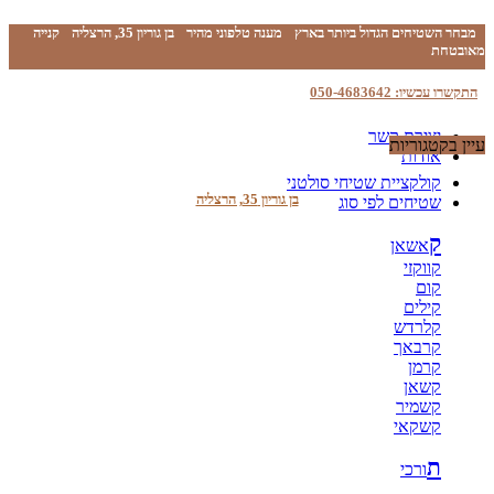
מבחר השטיחים הגדול ביותר בארץ
מענה טלפוני מהיר
בן גוריון 35, הרצליה
קנייה
מאובטחת
התקשרו עכשיו: 050-4683642
יצירת קשר
עיין בקטגוריות
אודות
קולקציית שטיחי סולטני
בן גוריון 35, הרצליה
שטיחים לפי סוג
ק
אשאן
קווקזי
קום
קילים
קלרדש
קרבאך
קרמן
קשאן
קשמיר
קשקאי
ת
ורכי