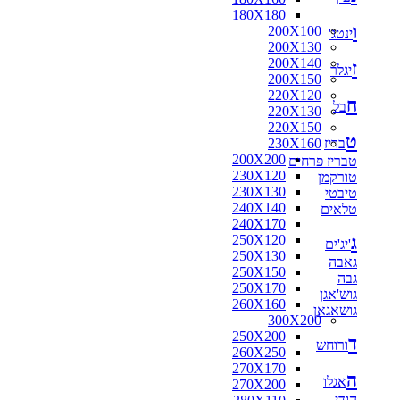
180X180
ו
200X100
ינטג'
200X130
200X140
ז
יגלר
200X150
220X120
ח
בל
220X130
220X150
ט
בריז
230X160
200X200
טבריז פרחים
230X120
טורקמן
230X130
טיבטי
240X140
טלאים
240X170
ג
250X120
'יג'ים
250X130
גאבה
250X150
גבה
250X170
גוש'אגן
260X160
גושאגאן
300X200
250X200
ד
ורוחש
260X250
270X170
ה
אגלו
270X200
הודי