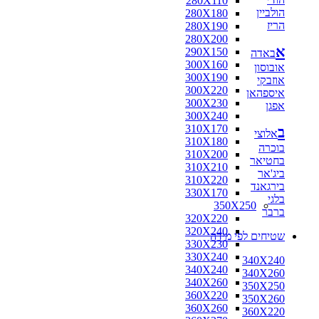
280X110
הולביין
280X180
הריז
280X190
280X200
א
290X150
באדה
300X160
אובוסון
300X190
אוזבקי
300X220
איספהאן
300X230
אפגן
300X240
310X170
ב
אלוצי
310X180
בוכרה
310X200
בחטיאר
310X210
ביג'אר
310X220
בירגאנד
330X170
בלגי
350X250
ברבר
320X220
320X240
שטיחים לפי מידה
330X230
330X240
340X240
340X240
340X260
340X260
350X250
360X220
350X260
360X260
360X220