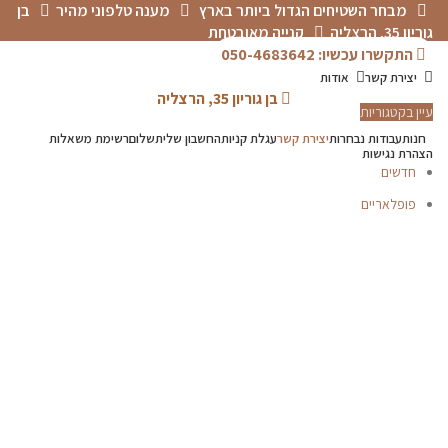
מבחר השטיחים הגדול ביותר בארץ
מענה טלפוני מהיר
בן
גוריון 35, הרצליה
קנייה מאובטחת
התקשרו עכשיו: 050-4683642
יצירת קשר
אודות
בן גוריון 35, הרצליה
עיין בקטגוריות
חנות
עבודות נבחרות
יצירת קשר
עגלת קניות
החשבון שלי
תשלום
רשימת משאלות
הצהרת נגישות
חדשים
פופלאריים
תפריט
הכל
מוצרים
מוסתרים
P.V.C
אדריכלים-מעצבים
דקים
טפטים
פרקטים
קולקציית שטיחי
סולטני
שטיחים לפי מידה
שטיחים לפי סוג
שטיחים מודרניים