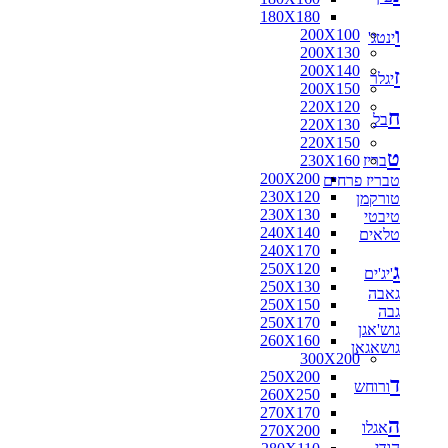
180X180
ו
200X100
ינטג'
200X130
200X140
ז
יגלר
200X150
220X120
ח
בל
220X130
220X150
ט
בריז
230X160
200X200
טבריז פרחים
230X120
טורקמן
230X130
טיבטי
240X140
טלאים
240X170
ג
250X120
'יג'ים
250X130
גאבה
250X150
גבה
250X170
גוש'אגן
260X160
גושאגאן
300X200
250X200
ד
ורוחש
260X250
270X170
ה
אגלו
270X200
הודי