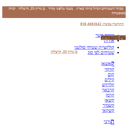
מבחר השטיחים הגדול ביותר בארץ
מענה טלפוני מהיר
בן גוריון 35, הרצליה
קנייה
מאובטחת
התקשרו עכשיו: 050-4683642
יצירת קשר
עיין בקטגוריות
אודות
קולקציית שטיחי סולטני
בן גוריון 35, הרצליה
שטיחים לפי סוג
ק
אשאן
קווקזי
קום
קילים
קלרדש
קרבאך
קרמן
קשאן
קשמיר
קשקאי
ת
ורכי