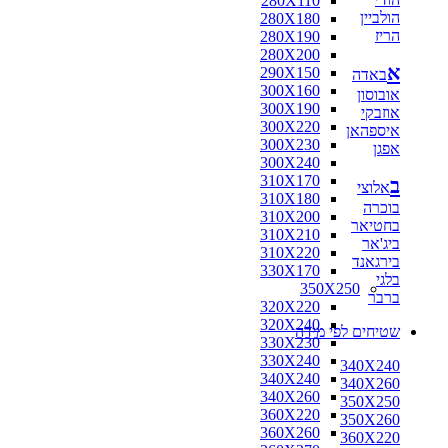
280X110
הולביין
280X180
הריז
280X190
280X200
א
290X150
באדה
300X160
אובוסון
300X190
אוזבקי
300X220
איספהאן
300X230
אפגן
300X240
310X170
ב
אלוצי
310X180
בוכרה
310X200
בחטיאר
310X210
ביג'אר
310X220
בירגאנד
330X170
בלגי
350X250
ברבר
320X220
320X240
שטיחים לפי מידה
330X230
330X240
340X240
340X240
340X260
340X260
350X250
360X220
350X260
360X260
360X220