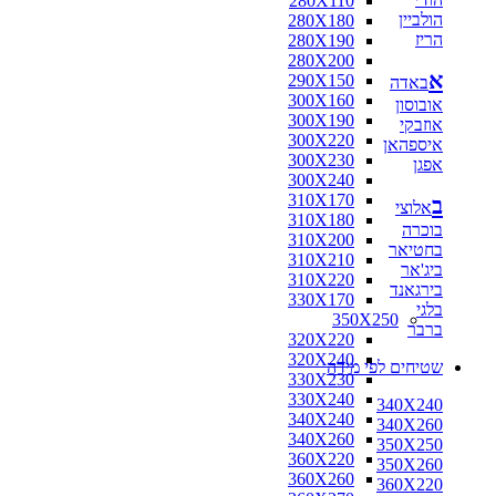
280X110
הולביין
280X180
הריז
280X190
280X200
א
290X150
באדה
300X160
אובוסון
300X190
אוזבקי
300X220
איספהאן
300X230
אפגן
300X240
310X170
ב
אלוצי
310X180
בוכרה
310X200
בחטיאר
310X210
ביג'אר
310X220
בירגאנד
330X170
בלגי
350X250
ברבר
320X220
320X240
שטיחים לפי מידה
330X230
330X240
340X240
340X240
340X260
340X260
350X250
360X220
350X260
360X260
360X220