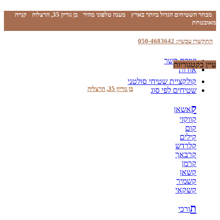
מבחר השטיחים הגדול ביותר בארץ
מענה טלפוני מהיר
בן גוריון 35, הרצליה
קנייה
מאובטחת
התקשרו עכשיו: 050-4683642
יצירת קשר
עיין בקטגוריות
אודות
קולקציית שטיחי סולטני
בן גוריון 35, הרצליה
שטיחים לפי סוג
ק
אשאן
קווקזי
קום
קילים
קלרדש
קרבאך
קרמן
קשאן
קשמיר
קשקאי
ת
ורכי