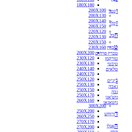
180X180
ו
200X100
ינטג'
200X130
200X140
ז
יגלר
200X150
220X120
ח
בל
220X130
220X150
ט
בריז
230X160
200X200
טבריז פרחים
230X120
טורקמן
230X130
טיבטי
240X140
טלאים
240X170
ג
250X120
'יג'ים
250X130
גאבה
250X150
גבה
250X170
גוש'אגן
260X160
גושאגאן
300X200
250X200
ד
ורוחש
260X250
270X170
ה
אגלו
270X200
הודי