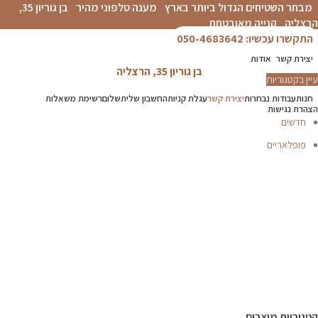
מבחר השטיחים הגדול ביותר בארץ
מענה טלפוני מהיר
בן גוריון 35,
הרצליה
קנייה מאובטחת
התקשרו עכשיו: 050-4683642
יצירת קשר
אודות
בן גוריון 35, הרצליה
עיין בקטגוריות
חנות
עבודות נבחרות
יצירת קשר
עגלת קניות
החשבון שלי
תשלום
רשימת משאלות
הצהרת נגישות
חדשים
פופלאריים
תפריט
הכל
מוצרים
מוסתרים
P.V.C
אדריכלים-מעצבים
דקים
טפטים
פרקטים
קולקציית שטיחי
סולטני
שטיחים לפי מידה
שטיחים לפי סוג
שטיחים מודרניים
קטגוריות מוצרים