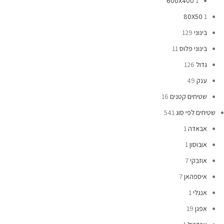
600X400
1
80X50
1
בינוני
129
בינוני פלוס
11
גדול
126
ענק
49
שטיחים קטנים
16
שטיחים לפי סוג
541
אבאדה
1
אובוסון
1
אוזבקי
7
איספהאן
7
אנגלי
1
אפגן
19