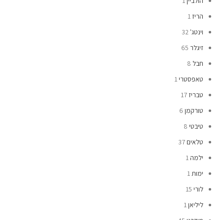
הולביין
1
הריז
1
וינטג'
32
זיגלר
65
חבל
8
טאפסטרי
1
טבריז
17
טורקמן
6
טיבטי
8
טלאים
37
ילמה
1
ימות
1
לורי
15
ליליאן
1