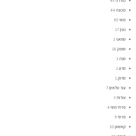
מודרני
45
מכונה
44
משי
65
נעין
17
סוזאני
1
סומק
16
סנה
3
סרוג
1
סרוק
1
עור טלאים
7
עורות
3
פרחי משי
4
פרסי
9
קאשאן
10