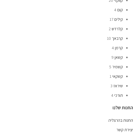
קווקזי
20
קום
4
קילים
17
קלרדש
2
קרבאך
10
קרמן
4
קשאן
9
קשמיר
5
קשקאי
1
שיראז
3
תורכי
4
החנות שלנו
החנות בהרצליה
יצירת קשר