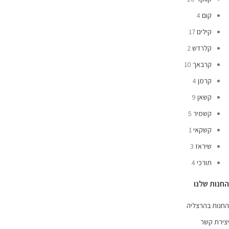
קום
4
קילים
17
קלרדש
2
קרבאך
10
קרמן
4
קשאן
9
קשמיר
5
קשקאי
1
שיראז
3
תורכי
4
החנות שלנו
החנות בהרצליה
יצירת קשר