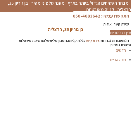
מבחר השטיחים הגדול ביותר בארץ
מענה טלפוני מהיר
בן גוריון 35,
הרצליה
קנייה מאובטחת
התקשרו עכשיו: 050-4683642
יצירת קשר
אודות
בן גוריון 35, הרצליה
עיין בקטגוריות
חנות
עבודות נבחרות
יצירת קשר
עגלת קניות
החשבון שלי
תשלום
רשימת משאלות
הצהרת נגישות
חדשים
פופלאריים
תפריט
הכל
מוצרים
מוסתרים
P.V.C
אדריכלים-מעצבים
דקים
טפטים
פרקטים
קולקציית שטיחי
סולטני
שטיחים לפי מידה
שטיחים לפי סוג
שטיחים מודרניים