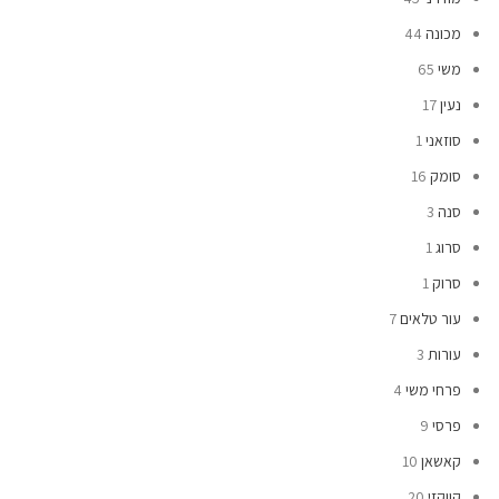
מכונה
44
משי
65
נעין
17
סוזאני
1
סומק
16
סנה
3
סרוג
1
סרוק
1
עור טלאים
7
עורות
3
פרחי משי
4
פרסי
9
קאשאן
10
קווקזי
20