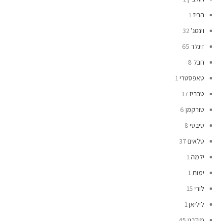
הריז
1
וינטג'
32
זיגלר
65
חבל
8
טאפסטרי
1
טבריז
17
טורקמן
6
טיבטי
8
טלאים
37
ילמה
1
ימות
1
לורי
15
ליליאן
1
מודרני
45