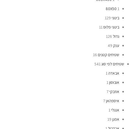
80X50
1
בינוני
129
בינוני פלוס
11
גדול
126
ענק
49
שטיחים קטנים
16
שטיחים לפי סוג
541
אבאדה
1
אובוסון
1
אוזבקי
7
איספהאן
7
אנגלי
1
אפגן
19
ארדביל
1