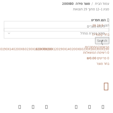
עמוד הבית
מוצר מידה
200X80
מציג 1–12 מתוך 29 תוצאות
הצג תפריט
הצג
9
24
36
בחר קטגוריה
Search
הרשמה/התחברות
20
190X140
200X80
230X160
110X70
300X190
180X120
190X140
200X80
230X160
300X190
0
רשימת המשאלות
0
פריטים
0.00
₪
בחר מוצר