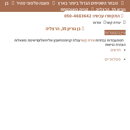
מבחר השטיחים הגדול ביותר בארץ
מענה טלפוני מהיר
בן
גוריון 35, הרצליה
קנייה מאובטחת
התקשרו עכשיו: 050-4683642
יצירת קשר
אודות
בן גוריון 35, הרצליה
עיין בקטגוריות
חנות
עבודות נבחרות
יצירת קשר
עגלת קניות
החשבון שלי
תשלום
רשימת משאלות
הצהרת נגישות
חדשים
פופלאריים
תפריט
הכל
מוצרים
מוסתרים
P.V.C
אדריכלים-מעצבים
דקים
טפטים
פרקטים
קולקציית שטיחי
סולטני
שטיחים לפי מידה
שטיחים לפי סוג
שטיחים מודרניים