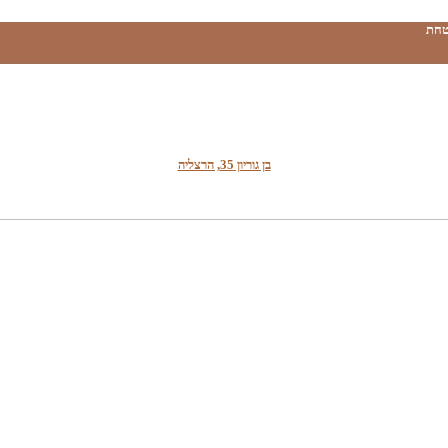
טחת
בן גוריון 35, הרצליה