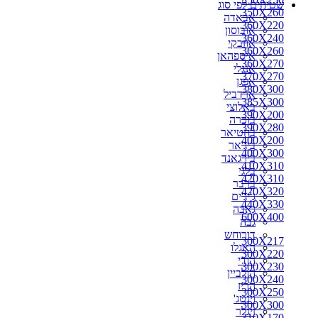
שטיחים לפי סוג
270X150
350X260
אבאדה
270X160
360X220
אובוסון
270X170
360X240
אוזבקי
270X180
360X260
איספהאן
270X200
360X270
אנגלי
280X110
370X270
אפגן
280X150
380X300
ארדביל
280X160
385X300
באלוצי
280X180
390X200
בוכרה
280X190
390X280
בחטיאר
280X200
400X200
ביג'אר
290X150
400X300
בירגאנד
290X180
410X310
בלגי
290X200
420X310
ברבר
290X260
420X320
ג'יג'ים
300X100
440X330
גאבה
300X150
600X400
גבה
300X160
דורוחש
300X180
300X217
האגלו
300X190
300X220
הודי
300X217
300X230
הולביין
300X220
300X240
הריז
300X230
300X250
וינטג'
300X240
300X300
זיגלר
310X170
310X170