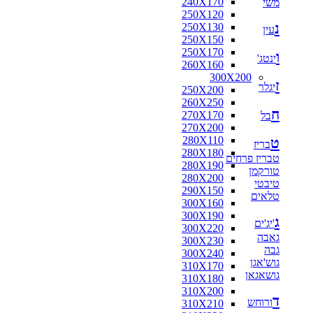
240X170
משי
160X160
250X120
170X120
נ
250X130
170X125
עין
250X150
170X160
250X170
180X110
ו
ינטג'
260X160
180X115
300X200
180X120
ז
יגלר
250X200
180X130
260X250
180X140
ח
270X170
בל
180X160
270X200
180X180
280X110
ט
190X130
בריז
280X180
200X100
טבריז פרחים
280X190
200X130
טורקמן
280X200
200X140
טיבטי
290X150
200X150
טלאים
300X160
200X80
300X190
210X130
ג
'יג'ים
300X220
210X140
גאבה
300X230
210X240
גבה
300X240
216X250
גוש'אגן
310X170
220X100
גושאגאן
310X180
220X110
310X200
220X120
ד
ורוחש
310X210
220X130