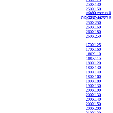
אבאדה
250X130
אובוסון
250X150
אוזבקי
0
פריטים
0.00
₪
250X170
איספהאן
0
רשימת המשאלות
250X200
אנגלי
250X250
אפגן
260X160
ארדביל
260X180
באלוצי
260X250
בוכרה
בחטיאר
170X125
ביג'אר
170X160
בירגאנד
180X110
בלגי
180X115
ברבר
180X120
ג'יג'ים
180X130
גאבה
180X140
גבה
180X160
גוש'אגן
180X180
גושאגאן
190X130
דורוחש
200X100
האגלו
200X130
הודי
200X140
הולביין
200X150
הריז
200X200
וינטג'
210X130