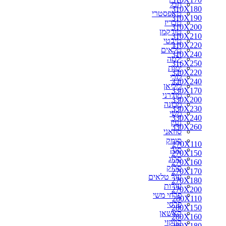
חבל
310X180
310X180
טאפסטרי
310X190
310X190
טבריז
310X200
310X200
טורקמן
310X210
310X210
טיבטי
310X220
310X220
טלאים
330X170
310X240
ילמה
330X200
316X250
ימות
350X250
320X220
לורי
300X250
320X240
ליליאן
310X240
330X170
מודרני
316X250
330X200
מכונה
320X220
330X230
משי
320X240
330X240
נעין
330X230
330X260
סוזאני
330X240
סומק
330X260
270X110
סנה
340X240
270X150
סרוג
340X260
270X160
סרוק
350X260
270X170
עור טלאים
360X220
270X180
עורות
360X240
270X200
פרחי משי
360X260
280X110
פרסי
360X270
280X150
קאשאן
370X270
280X160
קווקזי
400X300
280X180