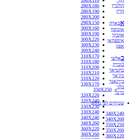
280X110
הולביין
280X180
הריז
280X190
280X200
א
290X150
באדה
300X160
אובוסון
300X190
אוזבקי
300X220
איספהאן
300X230
אפגן
300X240
310X170
ב
אלוצי
310X180
בוכרה
310X200
בחטיאר
310X210
ביג'אר
310X220
בירגאנד
330X170
בלגי
350X250
ברבר
320X220
320X240
שטיחים לפי מידה
330X230
330X240
340X240
340X240
340X260
340X260
350X250
360X220
350X260
360X260
360X220