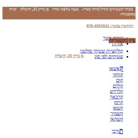
מבחר השטיחים הגדול ביותר בארץ
מענה טלפוני מהיר
בן גוריון 35, הרצליה
קנייה
מאובטחת
התקשרו עכשיו: 050-4683642
יצירת קשר
עיין בקטגוריות
אודות
קולקציית שטיחי סולטני
בן גוריון 35, הרצליה
שטיחים לפי סוג
ק
אשאן
קווקזי
קום
קילים
קלרדש
קרבאך
קרמן
קשאן
קשמיר
קשקאי
ת
ורכי