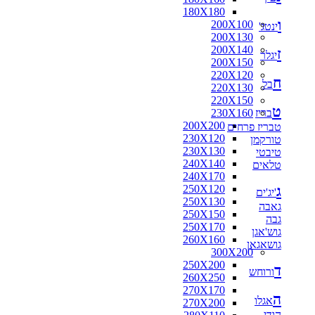
180X180
ו
200X100
ינטג'
200X130
200X140
ז
יגלר
200X150
220X120
ח
בל
220X130
220X150
ט
בריז
230X160
200X200
טבריז פרחים
230X120
טורקמן
230X130
טיבטי
240X140
טלאים
240X170
ג
250X120
'יג'ים
250X130
גאבה
250X150
גבה
250X170
גוש'אגן
260X160
גושאגאן
300X200
250X200
ד
ורוחש
260X250
270X170
ה
אגלו
270X200
הודי