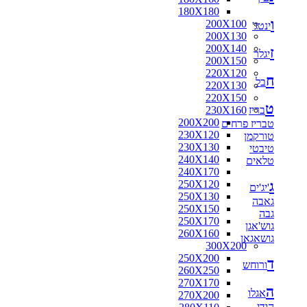
180X180
ו
200X100
ינטג'
200X130
200X140
ז
יגלר
200X150
220X120
ח
בל
220X130
220X150
ט
בריז
230X160
200X200
טבריז פרחים
230X120
טורקמן
230X130
טיבטי
240X140
טלאים
240X170
ג
250X120
'יג'ים
250X130
גאבה
250X150
גבה
250X170
גוש'אגן
260X160
גושאגאן
300X200
250X200
ד
ורוחש
260X250
270X170
ה
אגלו
270X200
הודי