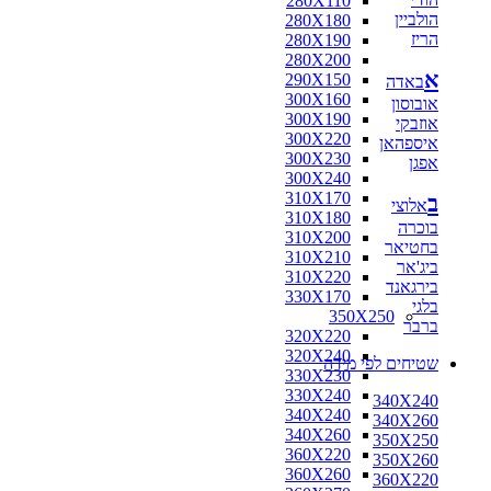
280X110
הולביין
280X180
הריז
280X190
280X200
א
290X150
באדה
300X160
אובוסון
300X190
אוזבקי
300X220
איספהאן
300X230
אפגן
300X240
310X170
ב
אלוצי
310X180
בוכרה
310X200
בחטיאר
310X210
ביג'אר
310X220
בירגאנד
330X170
בלגי
350X250
ברבר
320X220
320X240
שטיחים לפי מידה
330X230
330X240
340X240
340X240
340X260
340X260
350X250
360X220
350X260
360X260
360X220