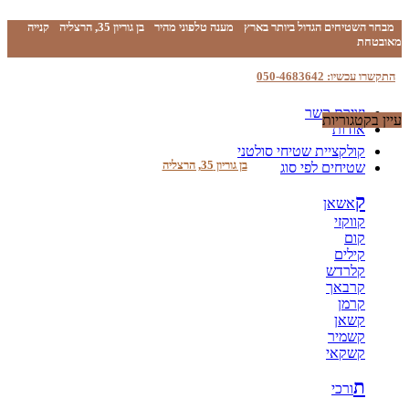
מבחר השטיחים הגדול ביותר בארץ
מענה טלפוני מהיר
בן גוריון 35, הרצליה
קנייה
מאובטחת
התקשרו עכשיו: 050-4683642
יצירת קשר
עיין בקטגוריות
אודות
קולקציית שטיחי סולטני
בן גוריון 35, הרצליה
שטיחים לפי סוג
ק
אשאן
קווקזי
קום
קילים
קלרדש
קרבאך
קרמן
קשאן
קשמיר
קשקאי
ת
ורכי