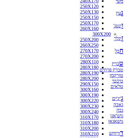
240X170
משי
160X160
250X120
170X120
נ
250X130
170X125
עין
250X150
170X160
250X170
180X110
ו
ינטג'
260X160
180X115
300X200
180X120
ז
יגלר
250X200
180X130
260X250
180X140
ח
270X170
בל
180X160
270X200
180X180
280X110
ט
190X130
בריז
280X180
200X100
טבריז פרחים
280X190
200X130
טורקמן
280X200
200X140
טיבטי
290X150
200X150
טלאים
300X160
200X80
300X190
210X130
ג
'יג'ים
300X220
210X140
גאבה
300X230
210X240
גבה
300X240
216X250
גוש'אגן
310X170
220X100
גושאגאן
310X180
220X110
310X200
220X120
ד
ורוחש
310X210
220X130