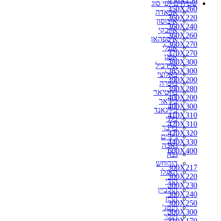
שטיחים לפי סוג
270X150
350X260
אבאדה
270X160
360X220
אובוסון
270X170
360X240
אוזבקי
270X180
360X260
איספהאן
270X200
360X270
אנגלי
280X110
370X270
אפגן
280X150
380X300
ארדביל
280X160
385X300
באלוצי
280X180
390X200
בוכרה
280X190
390X280
בחטיאר
280X200
400X200
ביג'אר
290X150
400X300
בירגאנד
290X180
410X310
בלגי
290X200
420X310
ברבר
290X260
420X320
ג'יג'ים
300X100
440X330
גאבה
300X150
600X400
גבה
300X160
דורוחש
300X180
300X217
האגלו
300X190
300X220
הודי
300X217
300X230
הולביין
300X220
300X240
הריז
300X230
300X250
וינטג'
300X240
300X300
זיגלר
310X170
310X170