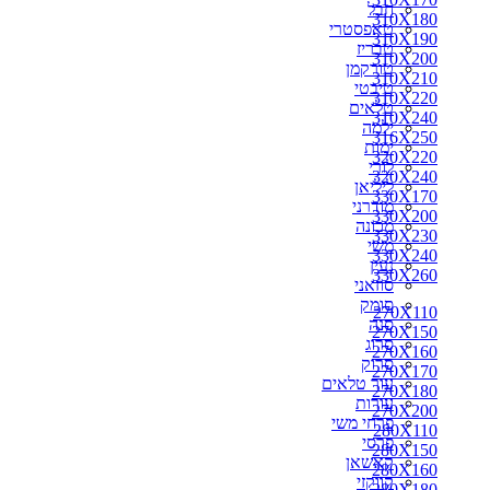
חבל
310X180
310X180
טאפסטרי
310X190
310X190
טבריז
310X200
310X200
טורקמן
310X210
310X210
טיבטי
310X220
310X220
טלאים
330X170
310X240
ילמה
330X200
316X250
ימות
350X250
320X220
לורי
300X250
320X240
ליליאן
310X240
330X170
מודרני
316X250
330X200
מכונה
320X220
330X230
משי
320X240
330X240
נעין
330X230
330X260
סוזאני
330X240
סומק
330X260
270X110
סנה
340X240
270X150
סרוג
340X260
270X160
סרוק
350X260
270X170
עור טלאים
360X220
270X180
עורות
360X240
270X200
פרחי משי
360X260
280X110
פרסי
360X270
280X150
קאשאן
370X270
280X160
קווקזי
400X300
280X180