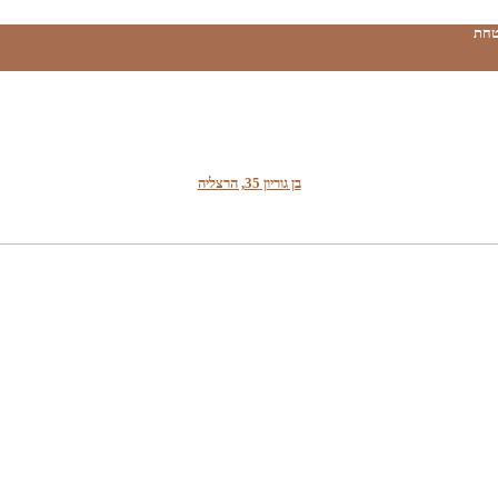
טחת
בן גוריון 35, הרצליה