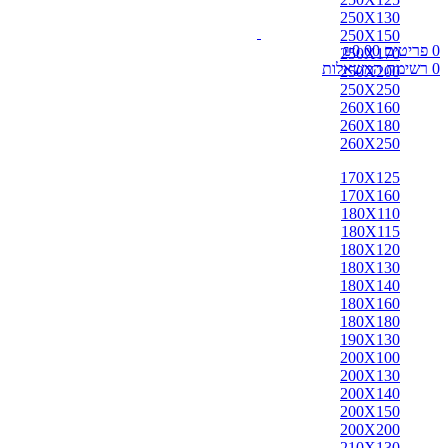
אבאדה
250X130
אובוסון
250X150
אוזבקי
0
פריטים
0.00
₪
250X170
איספהאן
0
רשימת המשאלות
250X200
אנגלי
250X250
אפגן
260X160
ארדביל
260X180
באלוצי
260X250
בוכרה
בחטיאר
170X125
ביג'אר
170X160
בירגאנד
180X110
בלגי
180X115
ברבר
180X120
ג'יג'ים
180X130
גאבה
180X140
גבה
180X160
גוש'אגן
180X180
גושאגאן
190X130
דורוחש
200X100
האגלו
200X130
הודי
200X140
הולביין
200X150
הריז
200X200
וינטג'
210X130