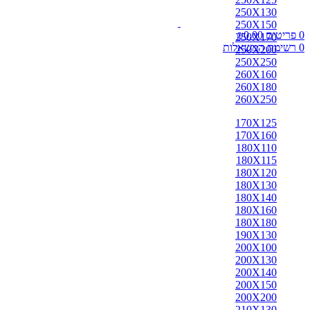
אבאדה
250X130
אובוסון
250X150
אוזבקי
0
פריטים
0.00
₪
250X170
איספהאן
0
רשימת המשאלות
250X200
אנגלי
250X250
אפגן
260X160
ארדביל
260X180
באלוצי
260X250
בוכרה
בחטיאר
170X125
ביג'אר
170X160
בירגאנד
180X110
בלגי
180X115
ברבר
180X120
ג'יג'ים
180X130
גאבה
180X140
גבה
180X160
גוש'אגן
180X180
גושאגאן
190X130
דורוחש
200X100
האגלו
200X130
הודי
200X140
הולביין
200X150
הריז
200X200
וינטג'
210X130