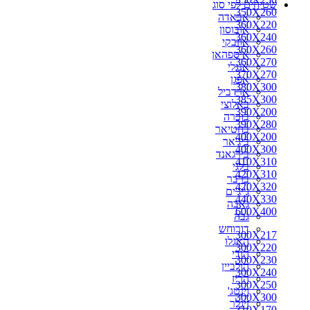
שטיחים לפי סוג
270X150
350X260
אבאדה
270X160
360X220
אובוסון
270X170
360X240
אוזבקי
270X180
360X260
איספהאן
270X200
360X270
אנגלי
280X110
370X270
אפגן
280X150
380X300
ארדביל
280X160
385X300
באלוצי
280X180
390X200
בוכרה
280X190
390X280
בחטיאר
280X200
400X200
ביג'אר
290X150
400X300
בירגאנד
290X180
410X310
בלגי
290X200
420X310
ברבר
290X260
420X320
ג'יג'ים
300X100
440X330
גאבה
300X150
600X400
גבה
300X160
דורוחש
300X180
300X217
האגלו
300X190
300X220
הודי
300X217
300X230
הולביין
300X220
300X240
הריז
300X230
300X250
וינטג'
300X240
300X300
זיגלר
310X170
310X170