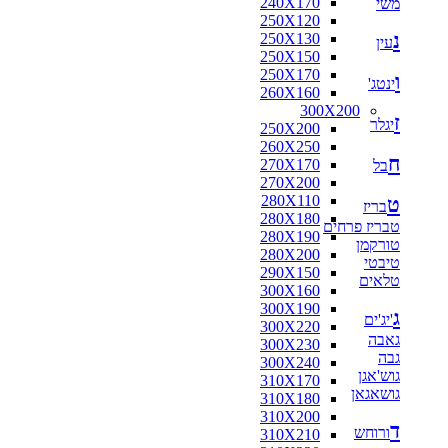
240X170
משי
160X160
250X120
170X120
נ
250X130
170X125
עין
250X150
170X160
250X170
180X110
ו
ינטג'
260X160
180X115
300X200
180X120
ז
יגלר
250X200
180X130
260X250
180X140
ח
270X170
בל
180X160
270X200
180X180
280X110
ט
190X130
בריז
280X180
200X100
טבריז פרחים
280X190
200X130
טורקמן
280X200
200X140
טיבטי
290X150
200X150
טלאים
300X160
200X80
300X190
210X130
ג
'יג'ים
300X220
210X140
גאבה
300X230
210X240
גבה
300X240
216X250
גוש'אגן
310X170
220X100
גושאגאן
310X180
220X110
310X200
220X120
ד
ורוחש
310X210
220X130