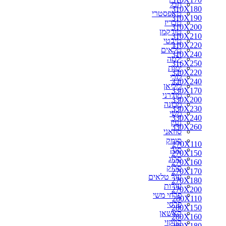
חבל
310X180
310X180
טאפסטרי
310X190
310X190
טבריז
310X200
310X200
טורקמן
310X210
310X210
טיבטי
310X220
310X220
טלאים
330X170
310X240
ילמה
330X200
316X250
ימות
350X250
320X220
לורי
300X250
320X240
ליליאן
310X240
330X170
מודרני
316X250
330X200
מכונה
320X220
330X230
משי
320X240
330X240
נעין
330X230
330X260
סוזאני
330X240
סומק
330X260
270X110
סנה
340X240
270X150
סרוג
340X260
270X160
סרוק
350X260
270X170
עור טלאים
360X220
270X180
עורות
360X240
270X200
פרחי משי
360X260
280X110
פרסי
360X270
280X150
קאשאן
370X270
280X160
קווקזי
400X300
280X180