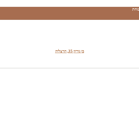
טחת
בן גוריון 35, הרצליה