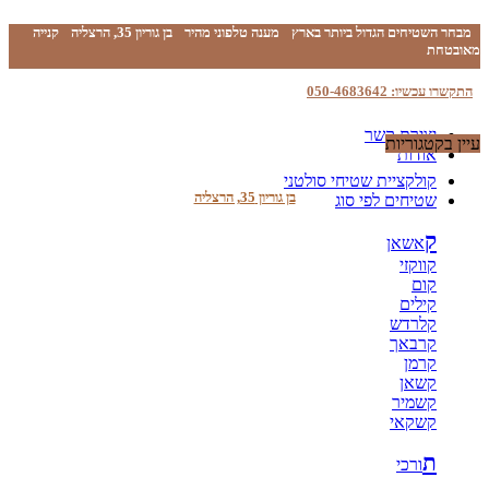
מבחר השטיחים הגדול ביותר בארץ
מענה טלפוני מהיר
בן גוריון 35, הרצליה
קנייה
מאובטחת
התקשרו עכשיו: 050-4683642
יצירת קשר
עיין בקטגוריות
אודות
קולקציית שטיחי סולטני
בן גוריון 35, הרצליה
שטיחים לפי סוג
ק
אשאן
קווקזי
קום
קילים
קלרדש
קרבאך
קרמן
קשאן
קשמיר
קשקאי
ת
ורכי