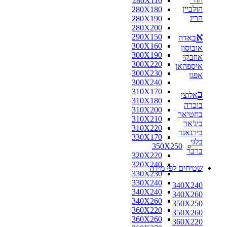
280X110
הולביין
280X180
הריז
280X190
280X200
א
290X150
באדה
300X160
אובוסון
300X190
אוזבקי
300X220
איספהאן
300X230
אפגן
300X240
310X170
ב
אלוצי
310X180
בוכרה
310X200
בחטיאר
310X210
ביג'אר
310X220
בירגאנד
330X170
בלגי
350X250
ברבר
320X220
320X240
שטיחים לפי מידה
330X230
330X240
340X240
340X240
340X260
340X260
350X250
360X220
350X260
360X260
360X220