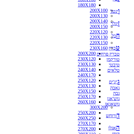
180X180
ו
200X100
ינטג'
200X130
200X140
ז
יגלר
200X150
220X120
ח
בל
220X130
220X150
ט
בריז
230X160
200X200
טבריז פרחים
230X120
טורקמן
230X130
טיבטי
240X140
טלאים
240X170
ג
250X120
'יג'ים
250X130
גאבה
250X150
גבה
250X170
גוש'אגן
260X160
גושאגאן
300X200
250X200
ד
ורוחש
260X250
270X170
ה
אגלו
270X200
הודי