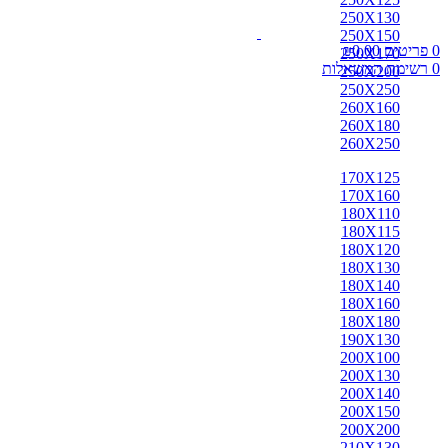
אבאדה
250X130
אובוסון
250X150
אוזבקי
0
פריטים
0.00
₪
250X170
איספהאן
0
רשימת המשאלות
250X200
אנגלי
250X250
אפגן
260X160
ארדביל
260X180
באלוצי
260X250
בוכרה
בחטיאר
170X125
ביג'אר
170X160
בירגאנד
180X110
בלגי
180X115
ברבר
180X120
ג'יג'ים
180X130
גאבה
180X140
גבה
180X160
גוש'אגן
180X180
גושאגאן
190X130
דורוחש
200X100
האגלו
200X130
הודי
200X140
הולביין
200X150
הריז
200X200
וינטג'
210X130