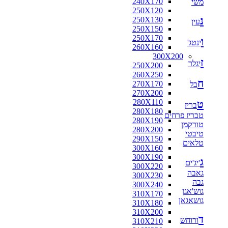
240X170
משי
160X160
250X120
170X120
נ
250X130
170X125
עין
250X150
170X160
250X170
180X110
ו
ינטג'
260X160
180X115
300X200
180X120
ז
יגלר
250X200
180X130
260X250
180X140
ח
270X170
בל
180X160
270X200
180X180
280X110
ט
190X130
בריז
280X180
200X100
טבריז פרחים
280X190
200X130
טורקמן
280X200
200X140
טיבטי
290X150
200X150
טלאים
300X160
200X80
300X190
210X130
ג
'יג'ים
300X220
210X140
גאבה
300X230
210X240
גבה
300X240
216X250
גוש'אגן
310X170
220X100
גושאגאן
310X180
220X110
310X200
220X120
ד
ורוחש
310X210
220X130