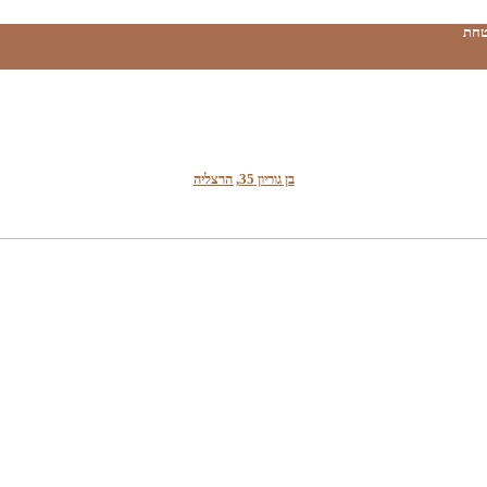
טחת
בן גוריון 35, הרצליה