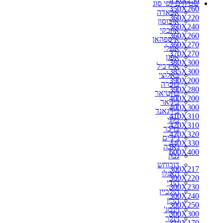
שטיחים לפי סוג
270X150
350X260
אבאדה
270X160
360X220
אובוסון
270X170
360X240
אוזבקי
270X180
360X260
איספהאן
270X200
360X270
אנגלי
280X110
370X270
אפגן
280X150
380X300
ארדביל
280X160
385X300
באלוצי
280X180
390X200
בוכרה
280X190
390X280
בחטיאר
280X200
400X200
ביג'אר
290X150
400X300
בירגאנד
290X180
410X310
בלגי
290X200
420X310
ברבר
290X260
420X320
ג'יג'ים
300X100
440X330
גאבה
300X150
600X400
גבה
300X160
דורוחש
300X180
300X217
האגלו
300X190
300X220
הודי
300X217
300X230
הולביין
300X220
300X240
הריז
300X230
300X250
וינטג'
300X240
300X300
זיגלר
310X170
310X170