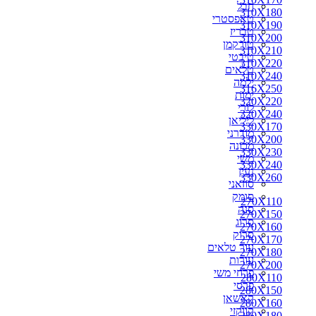
חבל
310X180
310X180
טאפסטרי
310X190
310X190
טבריז
310X200
310X200
טורקמן
310X210
310X210
טיבטי
310X220
310X220
טלאים
330X170
310X240
ילמה
330X200
316X250
ימות
350X250
320X220
לורי
300X250
320X240
ליליאן
310X240
330X170
מודרני
316X250
330X200
מכונה
320X220
330X230
משי
320X240
330X240
נעין
330X230
330X260
סוזאני
330X240
סומק
330X260
270X110
סנה
340X240
270X150
סרוג
340X260
270X160
סרוק
350X260
270X170
עור טלאים
360X220
270X180
עורות
360X240
270X200
פרחי משי
360X260
280X110
פרסי
360X270
280X150
קאשאן
370X270
280X160
קווקזי
400X300
280X180