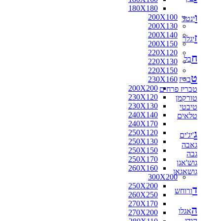
180X180
ו
200X100
ינטג'
200X130
200X140
ז
יגלר
200X150
220X120
ח
בל
220X130
220X150
ט
בריז
230X160
200X200
טבריז פרחים
230X120
טורקמן
230X130
טיבטי
240X140
טלאים
240X170
ג
250X120
'יג'ים
250X130
גאבה
250X150
גבה
250X170
גוש'אגן
260X160
גושאגאן
300X200
250X200
ד
ורוחש
260X250
270X170
ה
אגלו
270X200
הודי