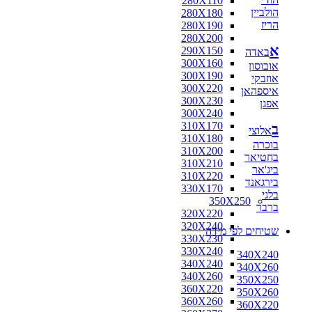
280X110
הולביין
280X180
הריז
280X190
280X200
א
290X150
באדה
300X160
אובוסון
300X190
אוזבקי
300X220
איספהאן
300X230
אפגן
300X240
310X170
ב
אלוצי
310X180
בוכרה
310X200
בחטיאר
310X210
ביג'אר
310X220
בירגאנד
330X170
בלגי
350X250
ברבר
320X220
320X240
שטיחים לפי מידה
330X230
330X240
340X240
340X240
340X260
340X260
350X250
360X220
350X260
360X260
360X220