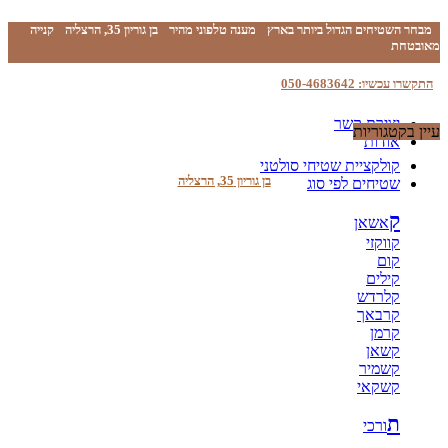
מבחר השטיחים הגדול ביותר בארץ
מענה טלפוני מהיר
בן גוריון 35, הרצליה
קנייה
מאובטחת
התקשרו עכשיו: 050-4683642
יצירת קשר
עיין בקטגוריות
אודות
קולקציית שטיחי סולטני
בן גוריון 35, הרצליה
שטיחים לפי סוג
ק
אשאן
קווקזי
קום
קילים
קלרדש
קרבאך
קרמן
קשאן
קשמיר
קשקאי
ת
ורכי