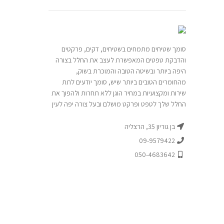
סומך שטיחים מתמחים בשטיחים, דקים, פרקטים
והדבקת טפטים המאפשרת לעצב את החלל בצורה
היפה ביותר ובשיטה הטובה והמוכרת בשוק,
מהחומרים הטובים ביותר שיש, סומך יודעים לתת
שירות ומקצועיות במחיר הוגן ללא תחרות ולהפוך את
החלל שלך לטפט ופרקט מושלם ובעל צורה יפה לעין
בן גוריון 35, הרצליה
09-9579422
050-4683642