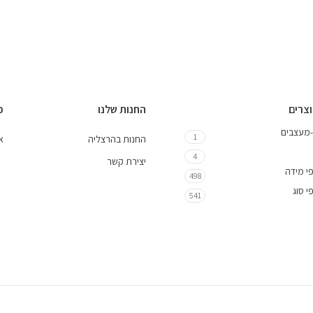
וצרים
החנות שלנו
כ
-מעצבים
1
החנות בהרצליה
אי
4
יצירת קשר
י מידה
498
י סוג
541