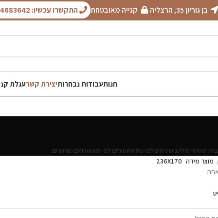
בן גוריון 35, הרצליה
קנייה מאובטחת
התקשרו עכשיו: 050-4683642
חנות
עבודות נבחרות
יצירת קשר
עגלת קני
יית שטיחי סולטני
שטיחים לפי מידה
שטיחים לפי סוג
שטיחים מודרניים
מוצר מידה
236X170
אחת
ט