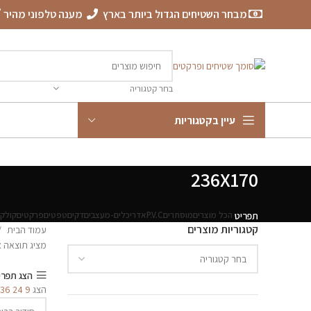
מבחר השטיחים הגדול ביותר בארץ
מענה טלפוני מהיר
בחר קטגוריה
עיין בקטגוריות
236X170
הכל
מוצרים
מוסתרים
P.V.C
אדריכלים-מעצבים
דקים
טפטים
פרקטים
קולקצ
תפריט
קטגוריות מוצרים
עמוד הבית
מציג תוצאה 
הצג תפרי
הצג
9
24
36