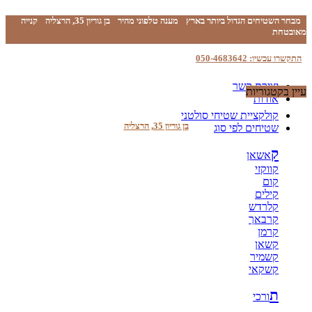
מבחר השטיחים הגדול ביותר בארץ
מענה טלפוני מהיר
בן גוריון 35, הרצליה
קנייה
מאובטחת
התקשרו עכשיו: 050-4683642
יצירת קשר
עיין בקטגוריות
אודות
קולקציית שטיחי סולטני
בן גוריון 35, הרצליה
שטיחים לפי סוג
ק
אשאן
קווקזי
קום
קילים
קלרדש
קרבאך
קרמן
קשאן
קשמיר
קשקאי
ת
ורכי