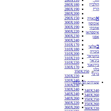
280X110
הולביין
280X180
הריז
280X190
280X200
א
290X150
באדה
300X160
אובוסון
300X190
אוזבקי
300X220
איספהאן
300X230
אפגן
300X240
310X170
ב
אלוצי
310X180
בוכרה
310X200
בחטיאר
310X210
ביג'אר
310X220
בירגאנד
330X170
בלגי
350X250
ברבר
320X220
320X240
שטיחים לפי מידה
330X230
330X240
340X240
340X240
340X260
340X260
350X250
360X220
350X260
360X260
360X220