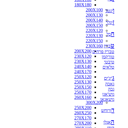
180X180
ו
200X100
ינטג'
200X130
200X140
ז
יגלר
200X150
220X120
ח
בל
220X130
220X150
ט
בריז
230X160
200X200
טבריז פרחים
230X120
טורקמן
230X130
טיבטי
240X140
טלאים
240X170
ג
250X120
'יג'ים
250X130
גאבה
250X150
גבה
250X170
גוש'אגן
260X160
גושאגאן
300X200
250X200
ד
ורוחש
260X250
270X170
ה
אגלו
270X200
הודי