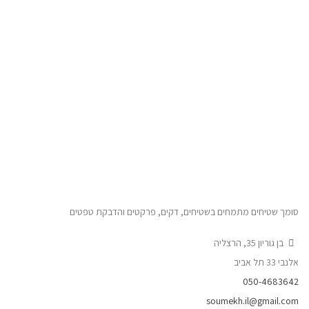
סומך שטיחים מתמחים בשטיחים, דקים, פרקטים והדבקת טפטים
בן גוריון 35, הרצליה
אלנבי 33 תל אביב
050-4683642
soumekh.il@gmail.com