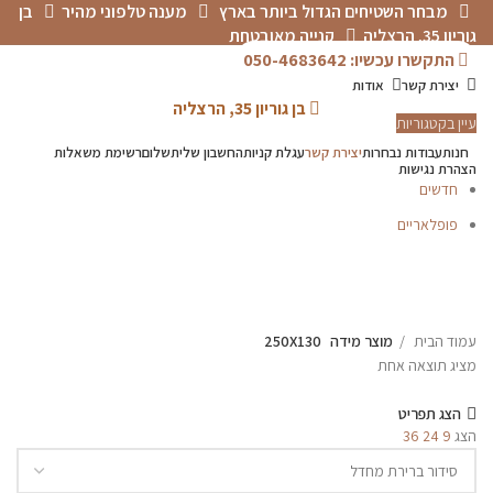
מבחר השטיחים הגדול ביותר בארץ
מענה טלפוני מהיר
בן
גוריון 35, הרצליה
קנייה מאובטחת
התקשרו עכשיו: 050-4683642
יצירת קשר
אודות
בן גוריון 35, הרצליה
עיין בקטגוריות
חנות
עבודות נבחרות
יצירת קשר
עגלת קניות
החשבון שלי
תשלום
רשימת משאלות
הצהרת נגישות
חדשים
פופלאריים
תפריט
עמוד הבית
מוצר מידה
250X130
מציג תוצאה אחת
הצג תפריט
הצג
9
24
36