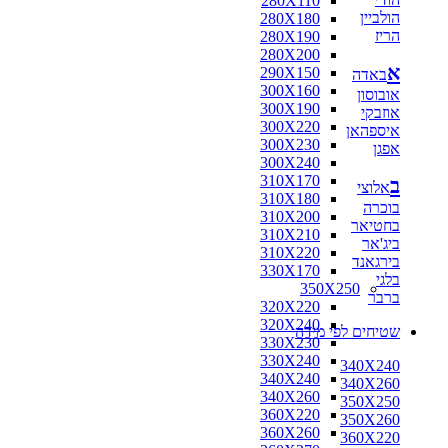
280X110
הולביין
280X180
הריז
280X190
280X200
א
290X150
באדה
300X160
אובוסון
300X190
אוזבקי
300X220
איספהאן
300X230
אפגן
300X240
310X170
ב
אלוצי
310X180
בוכרה
310X200
בחטיאר
310X210
ביג'אר
310X220
בירגאנד
330X170
בלגי
350X250
ברבר
320X220
320X240
שטיחים לפי מידה
330X230
330X240
340X240
340X240
340X260
340X260
350X250
360X220
350X260
360X260
360X220