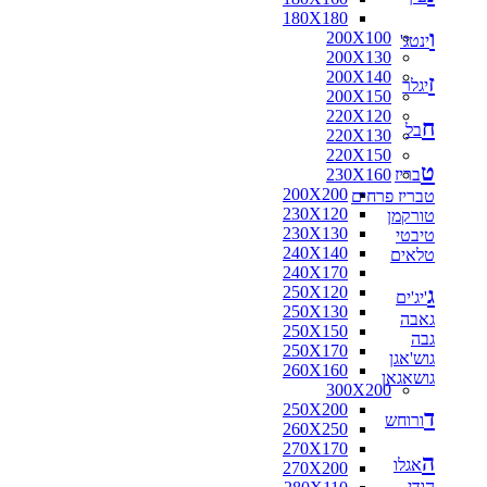
180X180
ו
200X100
ינטג'
200X130
200X140
ז
יגלר
200X150
220X120
ח
בל
220X130
220X150
ט
בריז
230X160
200X200
טבריז פרחים
230X120
טורקמן
230X130
טיבטי
240X140
טלאים
240X170
ג
250X120
'יג'ים
250X130
גאבה
250X150
גבה
250X170
גוש'אגן
260X160
גושאגאן
300X200
250X200
ד
ורוחש
260X250
270X170
ה
אגלו
270X200
הודי