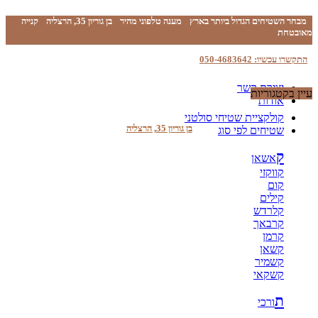
מבחר השטיחים הגדול ביותר בארץ
מענה טלפוני מהיר
בן גוריון 35, הרצליה
קנייה
מאובטחת
התקשרו עכשיו: 050-4683642
יצירת קשר
עיין בקטגוריות
אודות
קולקציית שטיחי סולטני
בן גוריון 35, הרצליה
שטיחים לפי סוג
ק
אשאן
קווקזי
קום
קילים
קלרדש
קרבאך
קרמן
קשאן
קשמיר
קשקאי
ת
ורכי