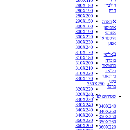
280X110
הולביין
280X180
הריז
280X190
280X200
א
290X150
באדה
300X160
אובוסון
300X190
אוזבקי
300X220
איספהאן
300X230
אפגן
300X240
310X170
ב
אלוצי
310X180
בוכרה
310X200
בחטיאר
310X210
ביג'אר
310X220
בירגאנד
330X170
בלגי
350X250
ברבר
320X220
320X240
שטיחים לפי מידה
330X230
330X240
340X240
340X240
340X260
340X260
350X250
360X220
350X260
360X260
360X220