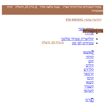
מבחר השטיחים הגדול ביותר בארץ
מענה טלפוני מהיר
בן גוריון 35, הרצליה
קנייה
מאובטחת
התקשרו עכשיו: 050-4683642
יצירת קשר
עיין בקטגוריות
אודות
קולקציית שטיחי סולטני
בן גוריון 35, הרצליה
שטיחים לפי סוג
ק
אשאן
קווקזי
קום
קילים
קלרדש
קרבאך
קרמן
קשאן
קשמיר
קשקאי
ת
ורכי