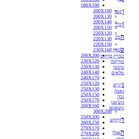
180X180
ו
200X100
ינטג'
200X130
200X140
ז
יגלר
200X150
220X120
ח
בל
220X130
220X150
ט
בריז
230X160
200X200
טבריז פרחים
230X120
טורקמן
230X130
טיבטי
240X140
טלאים
240X170
ג
250X120
'יג'ים
250X130
גאבה
250X150
גבה
250X170
גוש'אגן
260X160
גושאגאן
300X200
250X200
ד
ורוחש
260X250
270X170
ה
אגלו
270X200
הודי