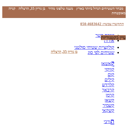
מבחר השטיחים הגדול ביותר בארץ
מענה טלפוני מהיר
בן גוריון 35, הרצליה
קנייה
מאובטחת
התקשרו עכשיו: 050-4683642
יצירת קשר
עיין בקטגוריות
אודות
קולקציית שטיחי סולטני
בן גוריון 35, הרצליה
שטיחים לפי סוג
ק
אשאן
קווקזי
קום
קילים
קלרדש
קרבאך
קרמן
קשאן
קשמיר
קשקאי
ת
ורכי