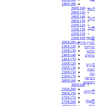
180X180
ו
200X100
ינטג'
200X130
200X140
ז
יגלר
200X150
220X120
ח
בל
220X130
220X150
ט
בריז
230X160
200X200
טבריז פרחים
230X120
טורקמן
230X130
טיבטי
240X140
טלאים
240X170
ג
250X120
'יג'ים
250X130
גאבה
250X150
גבה
250X170
גוש'אגן
260X160
גושאגאן
300X200
250X200
ד
ורוחש
260X250
270X170
ה
אגלו
270X200
הודי