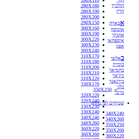
280X110
הולביין
280X180
הריז
280X190
280X200
א
290X150
באדה
300X160
אובוסון
300X190
אוזבקי
300X220
איספהאן
300X230
אפגן
300X240
310X170
ב
אלוצי
310X180
בוכרה
310X200
בחטיאר
310X210
ביג'אר
310X220
בירגאנד
330X170
בלגי
350X250
ברבר
320X220
320X240
שטיחים לפי מידה
330X230
330X240
340X240
340X240
340X260
340X260
350X250
360X220
350X260
360X260
360X220