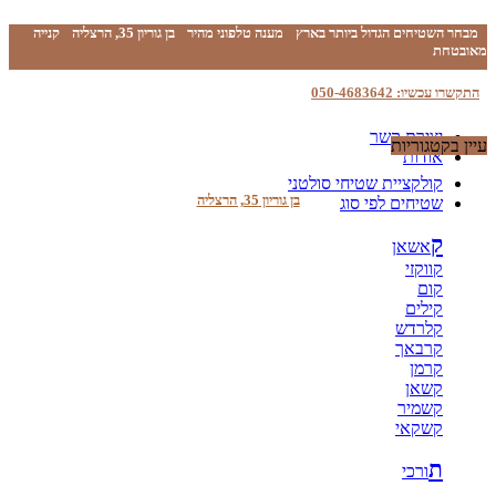
מבחר השטיחים הגדול ביותר בארץ
מענה טלפוני מהיר
בן גוריון 35, הרצליה
קנייה
מאובטחת
התקשרו עכשיו: 050-4683642
יצירת קשר
עיין בקטגוריות
אודות
קולקציית שטיחי סולטני
בן גוריון 35, הרצליה
שטיחים לפי סוג
ק
אשאן
קווקזי
קום
קילים
קלרדש
קרבאך
קרמן
קשאן
קשמיר
קשקאי
ת
ורכי