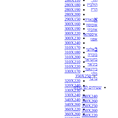
280X110
הולביין
280X180
הריז
280X190
280X200
א
290X150
באדה
300X160
אובוסון
300X190
אוזבקי
300X220
איספהאן
300X230
אפגן
300X240
310X170
ב
אלוצי
310X180
בוכרה
310X200
בחטיאר
310X210
ביג'אר
310X220
בירגאנד
330X170
בלגי
350X250
ברבר
320X220
320X240
שטיחים לפי מידה
330X230
330X240
340X240
340X240
340X260
340X260
350X250
360X220
350X260
360X260
360X220