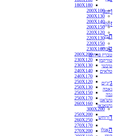
180X180
ו
200X100
ינטג'
200X130
200X140
ז
יגלר
200X150
220X120
ח
בל
220X130
220X150
ט
בריז
230X160
200X200
טבריז פרחים
230X120
טורקמן
230X130
טיבטי
240X140
טלאים
240X170
ג
250X120
'יג'ים
250X130
גאבה
250X150
גבה
250X170
גוש'אגן
260X160
גושאגאן
300X200
250X200
ד
ורוחש
260X250
270X170
ה
אגלו
270X200
הודי