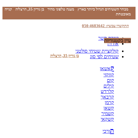
מבחר השטיחים הגדול ביותר בארץ
מענה טלפוני מהיר
בן גוריון 35, הרצליה
קנייה
מאובטחת
התקשרו עכשיו: 050-4683642
יצירת קשר
עיין בקטגוריות
אודות
קולקציית שטיחי סולטני
בן גוריון 35, הרצליה
שטיחים לפי סוג
ק
אשאן
קווקזי
קום
קילים
קלרדש
קרבאך
קרמן
קשאן
קשמיר
קשקאי
ת
ורכי