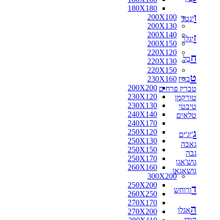
180X180
ו
200X100
ינטג'
200X130
200X140
ז
יגלר
200X150
220X120
ח
בל
220X130
220X150
ט
בריז
230X160
200X200
טבריז פרחים
230X120
טורקמן
230X130
טיבטי
240X140
טלאים
240X170
ג
250X120
'יג'ים
250X130
גאבה
250X150
גבה
250X170
גוש'אגן
260X160
גושאגאן
300X200
250X200
ד
ורוחש
260X250
270X170
ה
אגלו
270X200
הודי