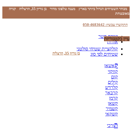
מבחר השטיחים הגדול ביותר בארץ
מענה טלפוני מהיר
בן גוריון 35, הרצליה
קנייה
מאובטחת
התקשרו עכשיו: 050-4683642
יצירת קשר
עיין בקטגוריות
אודות
קולקציית שטיחי סולטני
בן גוריון 35, הרצליה
שטיחים לפי סוג
ק
אשאן
קווקזי
קום
קילים
קלרדש
קרבאך
קרמן
קשאן
קשמיר
קשקאי
ת
ורכי