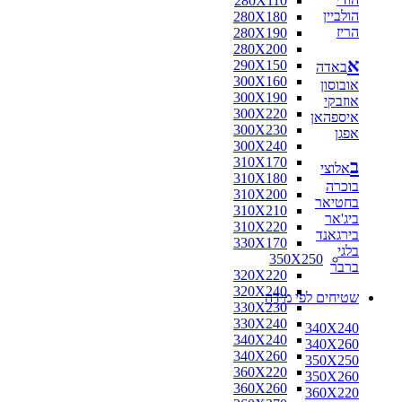
280X110
הולביין
280X180
הריז
280X190
280X200
א
290X150
באדה
300X160
אובוסון
300X190
אוזבקי
300X220
איספהאן
300X230
אפגן
300X240
310X170
ב
אלוצי
310X180
בוכרה
310X200
בחטיאר
310X210
ביג'אר
310X220
בירגאנד
330X170
בלגי
350X250
ברבר
320X220
320X240
שטיחים לפי מידה
330X230
330X240
340X240
340X240
340X260
340X260
350X250
360X220
350X260
360X260
360X220