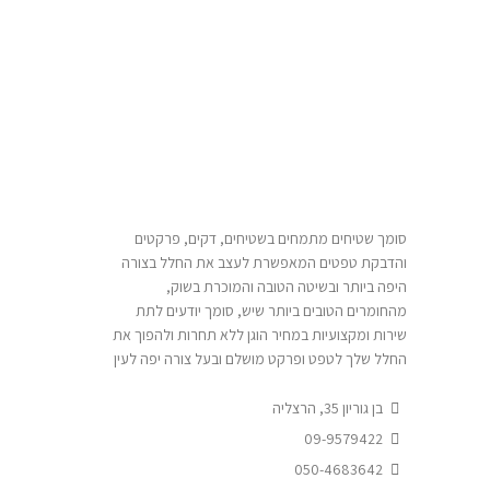
סומך שטיחים מתמחים בשטיחים, דקים, פרקטים
והדבקת טפטים המאפשרת לעצב את החלל בצורה
היפה ביותר ובשיטה הטובה והמוכרת בשוק,
מהחומרים הטובים ביותר שיש, סומך יודעים לתת
שירות ומקצועיות במחיר הוגן ללא תחרות ולהפוך את
החלל שלך לטפט ופרקט מושלם ובעל צורה יפה לעין
בן גוריון 35, הרצליה
09-9579422
050-4683642