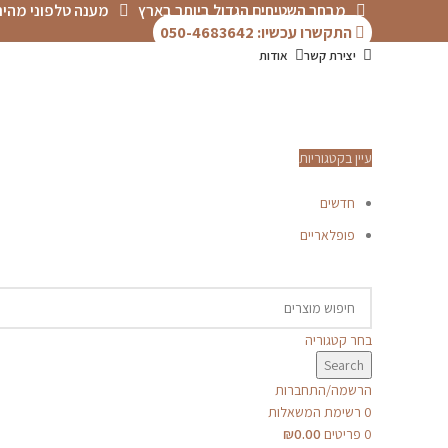
מבחר השטיחים הגדול ביותר בארץ
מענה טלפוני מהיר
התקשרו עכשיו: 050-4683642
יצירת קשר
אודות
עיין בקטגוריות
חדשים
פופלאריים
תפריט
הכל
מוצרים
מוסתרים
P.V.C
אדריכלים-מעצבים
דקים
טפטים
בחר קטגוריה
פרקטים
Search
קולקציית שטיחי
סולטני
הרשמה/התחברות
שטיחים לפי מידה
שטיחים לפי סוג
0
רשימת המשאלות
שטיחים מודרניים
0
פריטים
0.00
₪