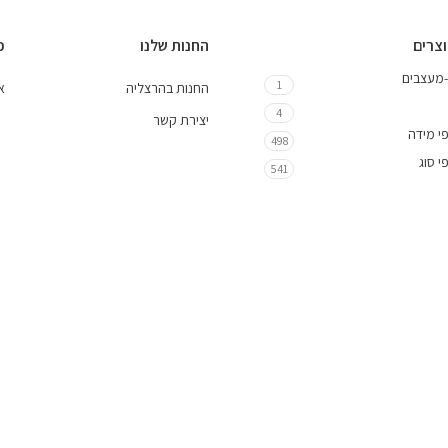
וצרים
החנות שלנו
כ
-מעצבים
1
החנות בהרצליה
אי
4
יצירת קשר
י מידה
498
י סוג
541