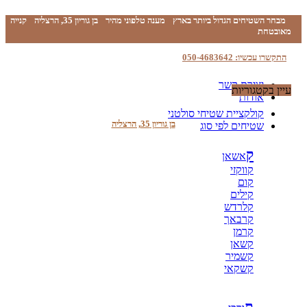
מבחר השטיחים הגדול ביותר בארץ
מענה טלפוני מהיר
בן גוריון 35, הרצליה
קנייה
מאובטחת
התקשרו עכשיו: 050-4683642
יצירת קשר
עיין בקטגוריות
אודות
קולקציית שטיחי סולטני
בן גוריון 35, הרצליה
שטיחים לפי סוג
ק
אשאן
קווקזי
קום
קילים
קלרדש
קרבאך
קרמן
קשאן
קשמיר
קשקאי