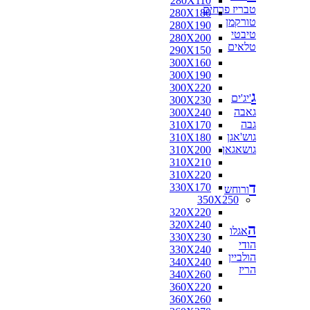
280X110
טבריז פרחים
280X180
טורקמן
280X190
טיבטי
280X200
טלאים
290X150
300X160
300X190
300X220
ג
'יג'ים
300X230
גאבה
300X240
גבה
310X170
גוש'אגן
310X180
גושאגאן
310X200
310X210
310X220
ד
330X170
ורוחש
350X250
320X220
320X240
ה
אגלו
330X230
הודי
330X240
הולביין
340X240
הריז
340X260
360X220
360X260