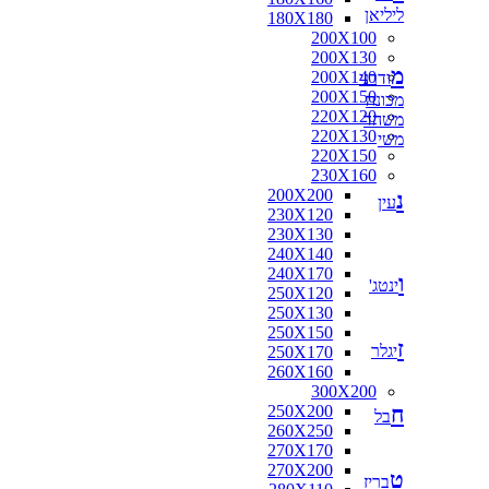
ליליאן
180X180
200X100
200X130
מ
200X140
ודרני
200X150
מכונה
220X120
משהד
220X130
משי
220X150
230X160
200X200
נ
עין
230X120
230X130
240X140
240X170
ו
ינטג'
250X120
250X130
250X150
ז
יגלר
250X170
260X160
300X200
ח
250X200
בל
260X250
270X170
270X200
ט
בריז