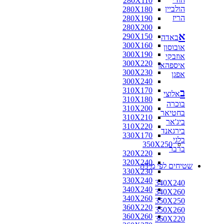
280X110
הולביין
280X180
הריז
280X190
280X200
א
290X150
באדה
300X160
אובוסון
300X190
אוזבקי
300X220
איספהאן
300X230
אפגן
300X240
310X170
ב
אלוצי
310X180
בוכרה
310X200
בחטיאר
310X210
ביג'אר
310X220
בירגאנד
330X170
בלגי
350X250
ברבר
320X220
320X240
שטיחים לפי מידה
330X230
330X240
340X240
340X240
340X260
340X260
350X250
360X220
350X260
360X260
360X220