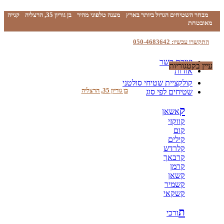
מבחר השטיחים הגדול ביותר בארץ
מענה טלפוני מהיר
בן גוריון 35, הרצליה
קנייה
מאובטחת
התקשרו עכשיו: 050-4683642
יצירת קשר
עיין בקטגוריות
אודות
קולקציית שטיחי סולטני
בן גוריון 35, הרצליה
שטיחים לפי סוג
ק
אשאן
קווקזי
קום
קילים
קלרדש
קרבאך
קרמן
קשאן
קשמיר
קשקאי
ת
ורכי