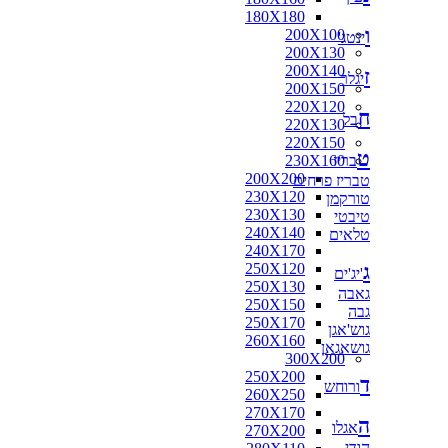
180X180
ו
200X100
ינטג'
200X130
200X140
ז
יגלר
200X150
220X120
ח
בל
220X130
220X150
ט
בריז
230X160
200X200
טבריז פרחים
230X120
טורקמן
230X130
טיבטי
240X140
טלאים
240X170
ג
250X120
'יג'ים
250X130
גאבה
250X150
גבה
250X170
גוש'אגן
260X160
גושאגאן
300X200
250X200
ד
ורוחש
260X250
270X170
ה
אגלו
270X200
הודי