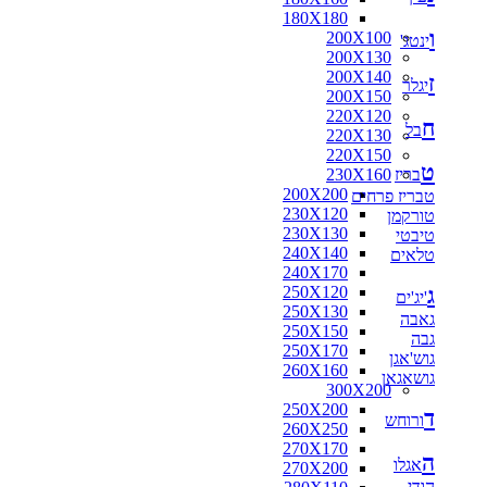
180X180
ו
200X100
ינטג'
200X130
200X140
ז
יגלר
200X150
220X120
ח
בל
220X130
220X150
ט
בריז
230X160
200X200
טבריז פרחים
230X120
טורקמן
230X130
טיבטי
240X140
טלאים
240X170
ג
250X120
'יג'ים
250X130
גאבה
250X150
גבה
250X170
גוש'אגן
260X160
גושאגאן
300X200
250X200
ד
ורוחש
260X250
270X170
ה
אגלו
270X200
הודי