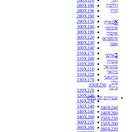
280X110
הולביין
280X180
הריז
280X190
280X200
א
290X150
באדה
300X160
אובוסון
300X190
אוזבקי
300X220
איספהאן
300X230
אפגן
300X240
310X170
ב
אלוצי
310X180
בוכרה
310X200
בחטיאר
310X210
ביג'אר
310X220
בירגאנד
330X170
בלגי
350X250
ברבר
320X220
320X240
שטיחים לפי מידה
330X230
330X240
340X240
340X240
340X260
340X260
350X250
360X220
350X260
360X260
360X220