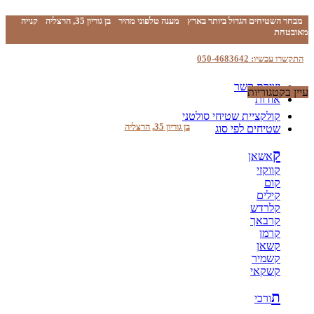
מבחר השטיחים הגדול ביותר בארץ
מענה טלפוני מהיר
בן גוריון 35, הרצליה
קנייה
מאובטחת
התקשרו עכשיו: 050-4683642
יצירת קשר
עיין בקטגוריות
אודות
קולקציית שטיחי סולטני
בן גוריון 35, הרצליה
שטיחים לפי סוג
ק
אשאן
קווקזי
קום
קילים
קלרדש
קרבאך
קרמן
קשאן
קשמיר
קשקאי
ת
ורכי