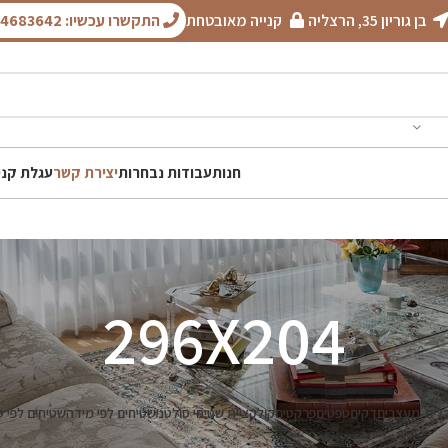
בן גוריון 35, הרצליה
קנייה מאובטחת
התקשרו עכשיו: 050-4683642
חנות
עבודות נבחרות
יצירת קשר
עגלת קני
296X204
לים-מעצבים
דקים
טפטים
פרקטים
קולקציית שטיחי סולטני
שטיחים לפי מידה
שטיחים לפי ס