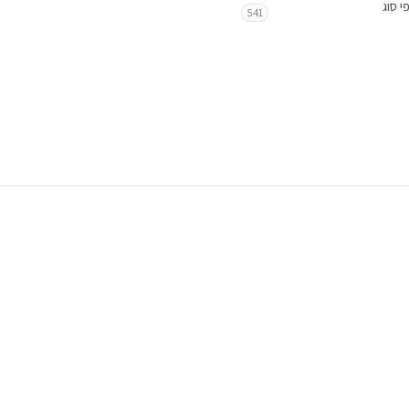
י סוג
541