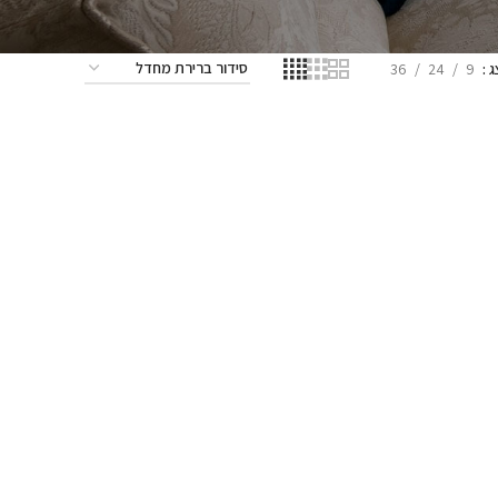
ג
9
24
36