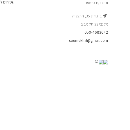
שטיחים לפ
והדבקת טפטים
בן גוריון 35, הרצליה
אלנבי 33 תל אביב
050-4683642
soumekh.il@gmail.com