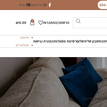
יצירת קשר
אודות
0
הרשמה/התחברות
0.00
₪
חדשים
ות
החשבון שלי
תשלום
רשימת משאלות
הצהרת נגישות
פופלאריים
וג
שטיחים מודרניים