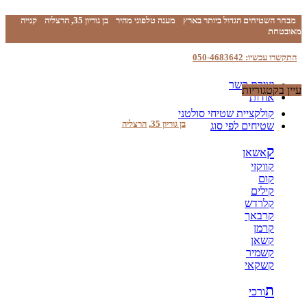
מבחר השטיחים הגדול ביותר בארץ
מענה טלפוני מהיר
בן גוריון 35, הרצליה
קנייה
מאובטחת
התקשרו עכשיו: 050-4683642
יצירת קשר
עיין בקטגוריות
אודות
קולקציית שטיחי סולטני
בן גוריון 35, הרצליה
שטיחים לפי סוג
ק
אשאן
קווקזי
קום
קילים
קלרדש
קרבאך
קרמן
קשאן
קשמיר
קשקאי
ת
ורכי