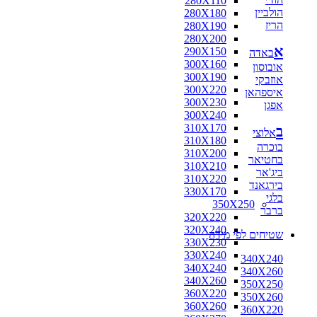
280X110
הולביין
280X180
הריז
280X190
280X200
א
290X150
באדה
300X160
אובוסון
300X190
אוזבקי
300X220
איספהאן
300X230
אפגן
300X240
310X170
ב
אלוצי
310X180
בוכרה
310X200
בחטיאר
310X210
ביג'אר
310X220
בירגאנד
330X170
בלגי
350X250
ברבר
320X220
320X240
שטיחים לפי מידה
330X230
330X240
340X240
340X240
340X260
340X260
350X250
360X220
350X260
360X260
360X220