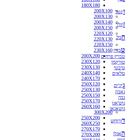
180X180
ו
200X100
ינטג'
200X130
200X140
ז
יגלר
200X150
220X120
ח
בל
220X130
220X150
ט
בריז
230X160
200X200
טבריז פרחים
230X120
טורקמן
230X130
טיבטי
240X140
טלאים
240X170
ג
250X120
'יג'ים
250X130
גאבה
250X150
גבה
250X170
גוש'אגן
260X160
גושאגאן
300X200
250X200
ד
ורוחש
260X250
270X170
ה
אגלו
270X200
הודי