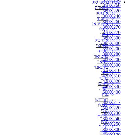
שטיחים לפי סוג
270X150
350X260
אבאדה
270X160
360X220
אובוסון
270X170
360X240
אוזבקי
270X180
360X260
איספהאן
270X200
360X270
אנגלי
280X110
370X270
אפגן
280X150
380X300
ארדביל
280X160
385X300
באלוצי
280X180
390X200
בוכרה
280X190
390X280
בחטיאר
280X200
400X200
ביג'אר
290X150
400X300
בירגאנד
290X180
410X310
בלגי
290X200
420X310
ברבר
290X260
420X320
ג'יג'ים
300X100
440X330
גאבה
300X150
600X400
גבה
300X160
דורוחש
300X180
300X217
האגלו
300X190
300X220
הודי
300X217
300X230
הולביין
300X220
300X240
הריז
300X230
300X250
וינטג'
300X240
300X300
זיגלר
310X170
310X170