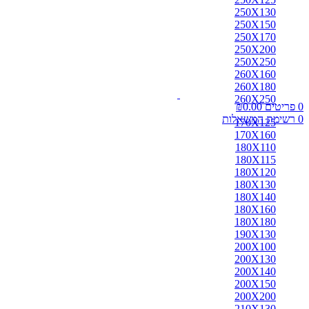
אבאדה
250X130
אובוסון
250X150
אוזבקי
250X170
איספהאן
250X200
אנגלי
250X250
אפגן
260X160
ארדביל
260X180
באלוצי
260X250
0
פריטים
0.00
₪
בוכרה
0
רשימת המשאלות
בחטיאר
170X125
ביג'אר
170X160
בירגאנד
180X110
בלגי
180X115
ברבר
180X120
ג'יג'ים
180X130
גאבה
180X140
גבה
180X160
גוש'אגן
180X180
גושאגאן
190X130
דורוחש
200X100
האגלו
200X130
הודי
200X140
הולביין
200X150
הריז
200X200
וינטג'
210X130