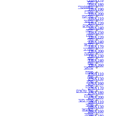
חבל
310X180
310X180
טאפסטרי
310X190
310X190
טבריז
310X200
310X200
טורקמן
310X210
310X210
טיבטי
310X220
310X220
טלאים
330X170
310X240
ילמה
330X200
316X250
ימות
350X250
320X220
לורי
300X250
320X240
ליליאן
310X240
330X170
מודרני
316X250
330X200
מכונה
320X220
330X230
משי
320X240
330X240
נעין
330X230
330X260
סוזאני
330X240
סומק
330X260
270X110
סנה
340X240
270X150
סרוג
340X260
270X160
סרוק
350X260
270X170
עור טלאים
360X220
270X180
עורות
360X240
270X200
פרחי משי
360X260
280X110
פרסי
360X270
280X150
קאשאן
370X270
280X160
קווקזי
400X300
280X180