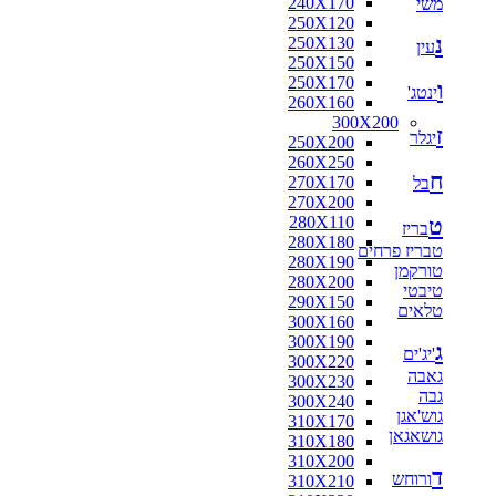
240X170
משי
160X160
250X120
170X120
נ
250X130
170X125
עין
250X150
170X160
250X170
180X110
ו
ינטג'
260X160
180X115
300X200
180X120
ז
יגלר
250X200
180X130
260X250
180X140
ח
270X170
בל
180X160
270X200
180X180
280X110
ט
190X130
בריז
280X180
200X100
טבריז פרחים
280X190
200X130
טורקמן
280X200
200X140
טיבטי
290X150
200X150
טלאים
300X160
200X80
300X190
210X130
ג
'יג'ים
300X220
210X140
גאבה
300X230
210X240
גבה
300X240
216X250
גוש'אגן
310X170
220X100
גושאגאן
310X180
220X110
310X200
220X120
ד
ורוחש
310X210
220X130