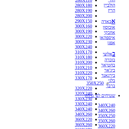
280X110
הולביין
280X180
הריז
280X190
280X200
א
290X150
באדה
300X160
אובוסון
300X190
אוזבקי
300X220
איספהאן
300X230
אפגן
300X240
310X170
ב
אלוצי
310X180
בוכרה
310X200
בחטיאר
310X210
ביג'אר
310X220
בירגאנד
330X170
בלגי
350X250
ברבר
320X220
320X240
שטיחים לפי מידה
330X230
330X240
340X240
340X240
340X260
340X260
350X250
360X220
350X260
360X260
360X220