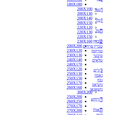
180X180
ו
200X100
ינטג'
200X130
200X140
ז
יגלר
200X150
220X120
ח
בל
220X130
220X150
ט
בריז
230X160
200X200
טבריז פרחים
230X120
טורקמן
230X130
טיבטי
240X140
טלאים
240X170
ג
250X120
'יג'ים
250X130
גאבה
250X150
גבה
250X170
גוש'אגן
260X160
גושאגאן
300X200
250X200
ד
ורוחש
260X250
270X170
ה
אגלו
270X200
הודי