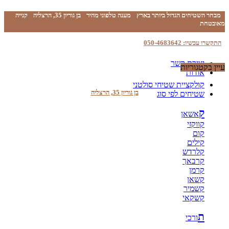
מבחר השטיחים הגדול ביותר בארץ
מענה טלפוני מהיר
בן גוריון 35, הרצליה
קנייה
מאובטחת
התקשרו עכשיו: 050-4683642
יצירת קשר
עיין בקטגוריות
אודות
קולקציית שטיחי סולטני
בן גוריון 35, הרצליה
שטיחים לפי סוג
ק
אשאן
קווקזי
קום
קילים
קלרדש
קרבאך
קרמן
קשאן
קשמיר
קשקאי
ת
ורכי