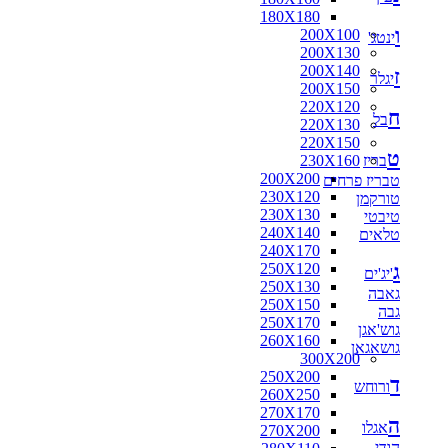
180X180
ו
200X100
ינטג'
200X130
200X140
ז
יגלר
200X150
220X120
ח
בל
220X130
220X150
ט
בריז
230X160
200X200
טבריז פרחים
230X120
טורקמן
230X130
טיבטי
240X140
טלאים
240X170
ג
250X120
'יג'ים
250X130
גאבה
250X150
גבה
250X170
גוש'אגן
260X160
גושאגאן
300X200
250X200
ד
ורוחש
260X250
270X170
ה
אגלו
270X200
הודי