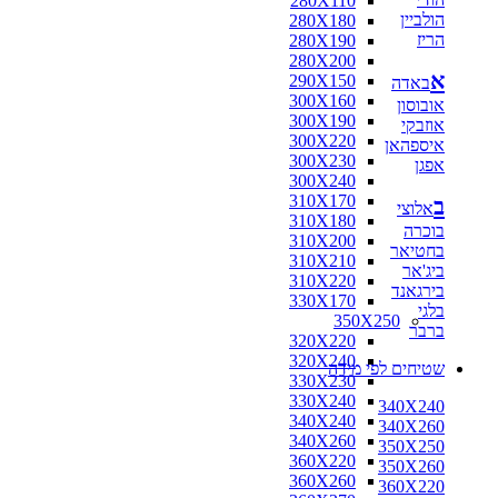
280X110
הולביין
280X180
הריז
280X190
280X200
א
290X150
באדה
300X160
אובוסון
300X190
אוזבקי
300X220
איספהאן
300X230
אפגן
300X240
310X170
ב
אלוצי
310X180
בוכרה
310X200
בחטיאר
310X210
ביג'אר
310X220
בירגאנד
330X170
בלגי
350X250
ברבר
320X220
320X240
שטיחים לפי מידה
330X230
330X240
340X240
340X240
340X260
340X260
350X250
360X220
350X260
360X260
360X220