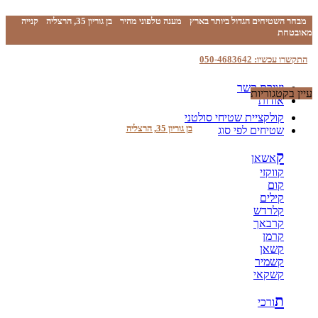
מבחר השטיחים הגדול ביותר בארץ
מענה טלפוני מהיר
בן גוריון 35, הרצליה
קנייה
מאובטחת
התקשרו עכשיו: 050-4683642
יצירת קשר
עיין בקטגוריות
אודות
קולקציית שטיחי סולטני
בן גוריון 35, הרצליה
שטיחים לפי סוג
ק
אשאן
קווקזי
קום
קילים
קלרדש
קרבאך
קרמן
קשאן
קשמיר
קשקאי
ת
ורכי