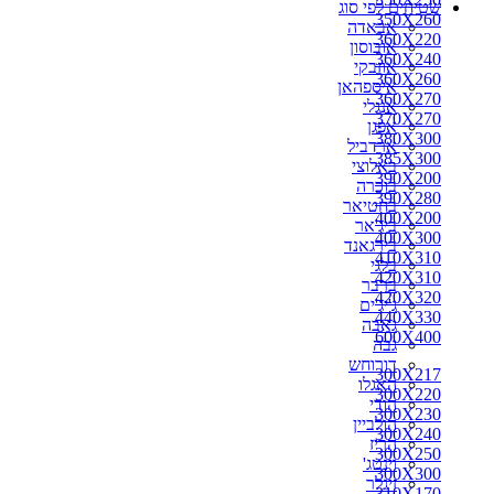
שטיחים לפי סוג
270X150
350X260
אבאדה
270X160
360X220
אובוסון
270X170
360X240
אוזבקי
270X180
360X260
איספהאן
270X200
360X270
אנגלי
280X110
370X270
אפגן
280X150
380X300
ארדביל
280X160
385X300
באלוצי
280X180
390X200
בוכרה
280X190
390X280
בחטיאר
280X200
400X200
ביג'אר
290X150
400X300
בירגאנד
290X180
410X310
בלגי
290X200
420X310
ברבר
290X260
420X320
ג'יג'ים
300X100
440X330
גאבה
300X150
600X400
גבה
300X160
דורוחש
300X180
300X217
האגלו
300X190
300X220
הודי
300X217
300X230
הולביין
300X220
300X240
הריז
300X230
300X250
וינטג'
300X240
300X300
זיגלר
310X170
310X170