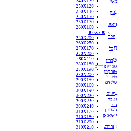
240X170
משי
160X160
250X120
170X120
נ
250X130
170X125
עין
250X150
170X160
250X170
180X110
ו
ינטג'
260X160
180X115
300X200
180X120
ז
יגלר
250X200
180X130
260X250
180X140
ח
270X170
בל
180X160
270X200
180X180
280X110
ט
190X130
בריז
280X180
200X100
טבריז פרחים
280X190
200X130
טורקמן
280X200
200X140
טיבטי
290X150
200X150
טלאים
300X160
200X80
300X190
210X130
ג
'יג'ים
300X220
210X140
גאבה
300X230
210X240
גבה
300X240
216X250
גוש'אגן
310X170
220X100
גושאגאן
310X180
220X110
310X200
220X120
ד
ורוחש
310X210
220X130