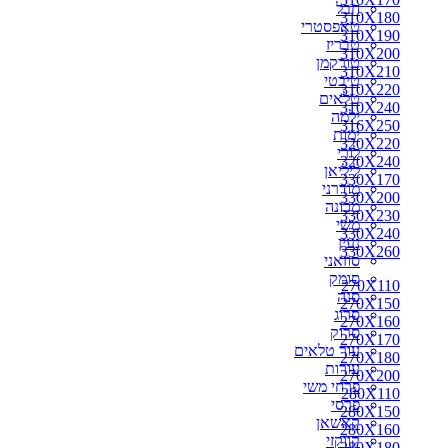
חבל
310X180
310X180
טאפסטרי
310X190
310X190
טבריז
310X200
310X200
טורקמן
310X210
310X210
טיבטי
310X220
310X220
טלאים
330X170
310X240
ילמה
330X200
316X250
ימות
350X250
320X220
לורי
300X250
320X240
ליליאן
310X240
330X170
מודרני
316X250
330X200
מכונה
320X220
330X230
משי
320X240
330X240
נעין
330X230
330X260
סוזאני
330X240
סומק
330X260
270X110
סנה
340X240
270X150
סרוג
340X260
270X160
סרוק
350X260
270X170
עור טלאים
360X220
270X180
עורות
360X240
270X200
פרחי משי
360X260
280X110
פרסי
360X270
280X150
קאשאן
370X270
280X160
קווקזי
400X300
280X180