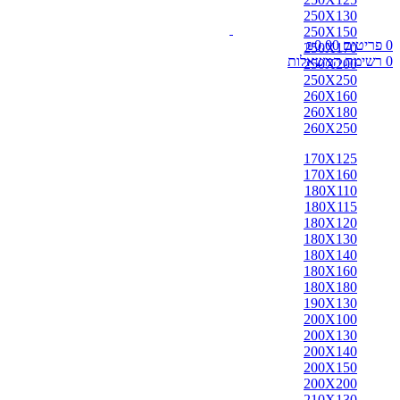
אבאדה
250X130
אובוסון
250X150
אוזבקי
0
פריטים
0.00
₪
250X170
איספהאן
0
רשימת המשאלות
250X200
אנגלי
250X250
אפגן
260X160
ארדביל
260X180
באלוצי
260X250
בוכרה
בחטיאר
170X125
ביג'אר
170X160
בירגאנד
180X110
בלגי
180X115
ברבר
180X120
ג'יג'ים
180X130
גאבה
180X140
גבה
180X160
גוש'אגן
180X180
גושאגאן
190X130
דורוחש
200X100
האגלו
200X130
הודי
200X140
הולביין
200X150
הריז
200X200
וינטג'
210X130