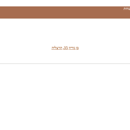
טחת
בן גוריון 35, הרצליה