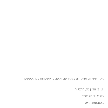
סומך שטיחים מתמחים בשטיחים, דקים, פרקטים והדבקת טפטים
בן גוריון 35, הרצליה
אלנבי 33 תל אביב
050-4683642