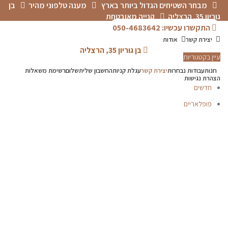
מבחר השטיחים הגדול ביותר בארץ
מענה טלפוני מהיר
בן
גוריון 35, הרצליה
קנייה מאובטחת
התקשרו עכשיו: 050-4683642
יצירת קשר
אודות
בן גוריון 35, הרצליה
עיין בקטגוריות
חנות
עבודות נבחרות
יצירת קשר
עגלת קניות
החשבון שלי
תשלום
רשימת משאלות
הצהרת נגישות
חדשים
פופלאריים
תפריט
הכל
מוצרים
מוסתרים
P.V.C
אדריכלים-מעצבים
דקים
טפטים
פרקטים
קולקציית שטיחי
סולטני
שטיחים לפי מידה
שטיחים לפי סוג
שטיחים מודרניים